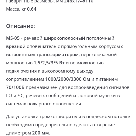
Габаритные размеры, мм
246х174х110
Масса, кг
0,64
Описание:
MS-05
- речевой
широкополосный
потолочный
врез
ной
оповещатель
c прямоугольным корпусом
с
встроенным трансформатором,
переключаемой
мощностью
1,5/2,5/3/5 Вт
и возможностью
подключения
к высокоомному выходу
сопротивлением
1000/2000/3300 Ом
и питанием
70/100В
предназначен для воспроизведения сигналов
ГО и ЧС, речевых сообщений и фоновой музыки в
системах пожарного оповещения.
Для установки громкоговорителя в подвесном потолке
необходимо
предварительно сделать отверстие
диаметром
200 мм
.