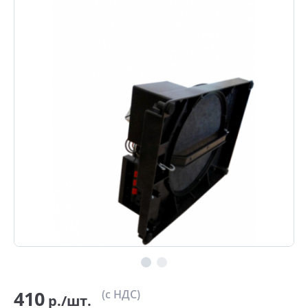
410
(с НДС)
р./шт.