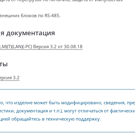
нешних блоков по RS-485.
ая документация
,М)(Т)(LAN)(-РС) Версия 3.2 от 30.08.18
ты
ерсия 3.2
го, что изделие может быть модифицировано, сведения, пр
стики, документация и т.п.), могут отличаться от фактичес
ией обращайтесь в техническую поддержку.