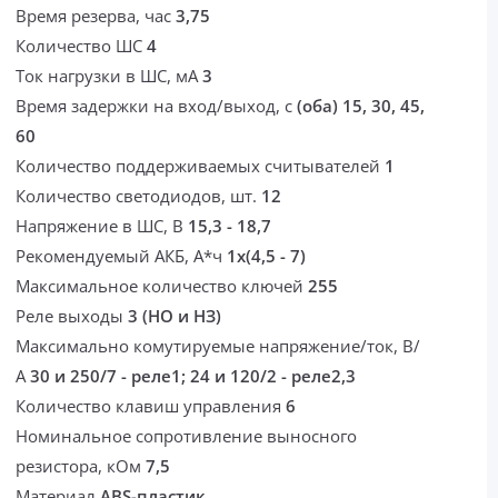
Время резерва, час
3,75
Количество ШС
4
Ток нагрузки в ШС, мА
3
Время задержки на вход/выход, с
(оба) 15, 30, 45,
60
Количество поддерживаемых считывателей
1
Количество светодиодов, шт.
12
Напряжение в ШС, В
15,3 - 18,7
Рекомендуемый АКБ, А*ч
1х(4,5 - 7)
Максимальное количество ключей
255
Реле выходы
3 (НО и НЗ)
Максимально комутируемые напряжение/ток, В/
А
30 и 250/7 - реле1; 24 и 120/2 - реле2,3
Количество клавиш управления
6
Номинальное сопротивление выносного
резистора, кОм
7,5
Материал
ABS-пластик