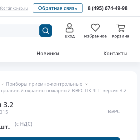
Обратная связь
8 (495) 674-49-98
nfo@tinko-sb.ru
Вход
Избранное
Корзина
8 210
р./шт.
Новинки
Контакты
Приборы приемно-контрольные
трольный охранно-пожарный ВЭРС-ПК 4ПТ версия 3.2
 3.2
ВЭРС
315
(с НДС)
шт.