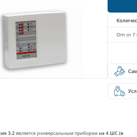
Количес
Опт от 7 
Са
Усл
сия 3.2
является универсальным прибором
на 4 ШС (в