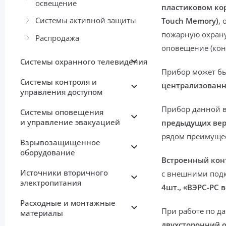
освещение
пластиковом кор
Системы активной защиты
Touch Memory)
,
пожарную охрану,
Распродажа
оповещение (кон
Системы охранного телевидения
Прибор может б
Системы контроля и
централизованн
управления доступом
Прибор данной 
Системы оповещения
и управление эвакуацией
предыдущих ве
рядом преимущес
Взрывозащищенное
оборудование
Встроенный кон
Источники вторичного
с внешними под
электропитания
4шт., «ВЭРС-РС в
Расходные и монтажные
При работе по д
материалы
двухсторонний 