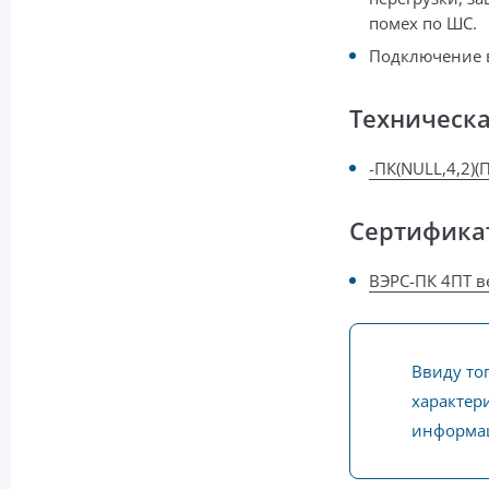
помех по ШС.
Подключение в
Техническ
-ПК(NULL,4,2)(П
Сертифика
ВЭРС-ПК 4ПТ в
Ввиду то
характери
информац