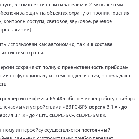
пусе, в комплекте с считывателем и 2-мя ключами
 обеспечивающим на объектах
охрану от проникновения,
 контроль доступа, световое, звуковое, речевое
троль линии).
ыть использован
как автономно, так и в составе
ых систем охраны.
версии
сохраняют полную преемственность приборам
рсий
по функционалу и схеме подключения, но обладают
тв.
троллер интерфейса RS-485
обеспечивает работу прибора
ключаемыми устройствами
«ВЭРС-БРУ версия 3.1.» - до
ерсия 3.1.» - до 4шт., «ВЭРС-БК», «ВЭРС-БMК».
анному интерфейсу осуществляется
постоянный
обмен
данными с устройствами: прибор передает