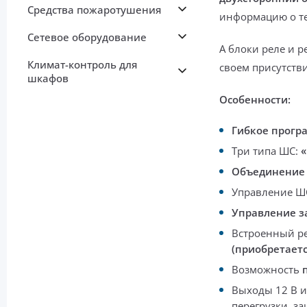
Средства пожаротушения
информацию о те
Сетевое оборудование
А блоки реле и р
Климат-контроль для
своем присутстви
шкафов
Особенности:
Гибкое прогр
Три типа ШС:
«
Объединение
Управление Ш
Управление з
Встроенный р
(приобретаетс
Возможность
п
Выходы 12 В и
перегрузки, з