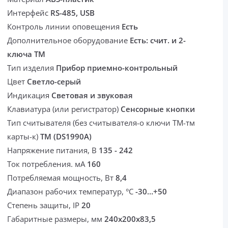
Интерфейс
RS-485, USB
Контроль линии оповещения
Есть
Дополнительное оборудование
Есть: счит. и 2-
ключа ТМ
Тип изделия
Прибор приемно-контрольный
Цвет
Светло-серый
Индикация
Световая и звуковая
Клавиатура (или регистратор)
Сенсорные кнопки
Тип считывателя (без считывателя-о ключи ТМ-тм
карты-к)
ТМ (DS1990A)
Напряжение питания, В
135 - 242
Ток потребления. мА
160
Потребляемая мощность, Вт
8,4
Диапазон рабочих температур, °С
-30…+50
Степень защиты, IP
20
Габаритные размеры, мм
240х200х83,5