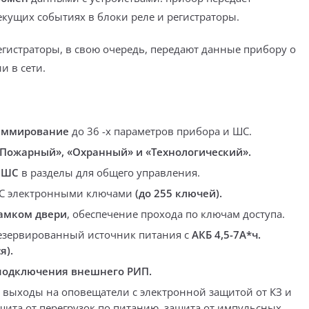
кущих событиях в блоки реле и регистраторы.
егистраторы, в свою очередь, передают данные прибору о
и в сети.
аммирование
до 36 -х параметров прибора и ШС.
Пожарный», «Охранный» и «Технологический».
 ШС
в разделы для общего управления.
С электронными ключами
(до 255 ключей).
амком двери
, обеспечение прохода по ключам доступа.
езервированный источник питания с
АКБ 4,5-7А*ч.
я).
одключения внешнего РИП.
 выходы на оповещатели с электронной защитой от КЗ и
ащита от перегрузок по питанию, защита от импульсных