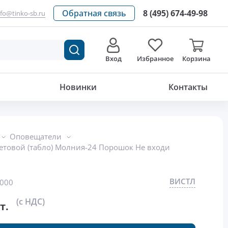
Обратная связь
8 (495) 674-49-98
nfo@tinko-sb.ru
Вход
Избранное
Корзина
459
р./шт.
Новинки
Контакты
Оповещатели
товой (табло) Молния-24 Порошок Не входи
ВИСТЛ
000
(с НДС)
т.