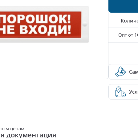
Колич
Опт от 1
Са
Усл
нным ценам
ая документация