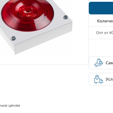
Количе
Опт от 4
Са
Усл
нным ценам