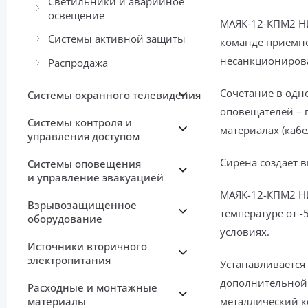
Светильники и аварийное
освещение
МАЯК-12-КПМ2 Н
Системы активной защиты
команде приемно
несанкционирова
Распродажа
Сочетание в одно
Системы охранного телевидения
оповещателей – 
Системы контроля и
материалах (кабе
управления доступом
Сирена создает в
Системы оповещения
и управление эвакуацией
МАЯК-12-КПМ2 НИ
Взрывозащищенное
температуре от -
оборудование
условиях.
Источники вторичного
электропитания
Устанавливается
дополнительной 
Расходные и монтажные
материалы
металлический ко