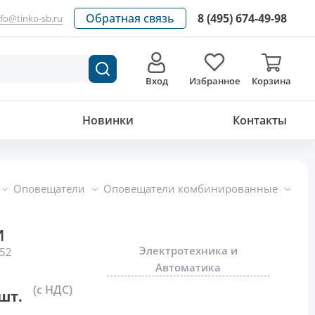
Обратная связь
8 (495) 674-49-98
nfo@tinko-sb.ru
Вход
Избранное
Корзина
1 276
р./шт.
Новинки
Контакты
Оповещатели
Оповещатели комбинированные
И
Электротехника и
52
Автоматика
(с НДС)
шт.