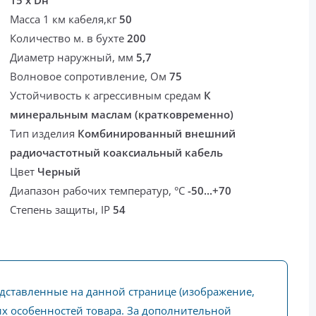
15 х Dн
Масса 1 км кабеля,кг
50
Количество м. в бухте
200
Диаметр наружный, мм
5,7
Волновое сопротивление, Ом
75
Устойчивость к агрессивным средам
К
минеральным маслам (кратковременно)
Тип изделия
Комбинированный внешний
радиочастотный коаксиальный кабель
Цвет
Черный
Диапазон рабочих температур, °С
-50...+70
Степень защиты, IP
54
едставленные на данной странице (изображение,
ких особенностей товара. За дополнительной