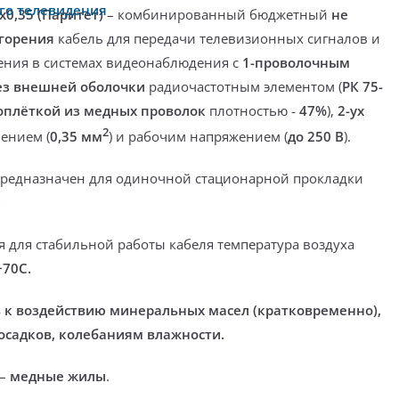
го телевидения
х0,35 (Паритет)
–
комбинированный бюджетный
не
 горения
кабель для передачи телевизионных сигналов и
ения в системах видеонаблюдения
с
1-проволочным
ез внешней оболочки
радиочастотным элементом (
РК 75-
оплёткой из медных проволок
плотностью -
47%
),
2-ух
2
ением (
0,35 мм
) и рабочим напряжением (
до 250 В
).
предназначен
для одиночной стационарной прокладки
.
 для стабильной работы кабеля температура воздуха
+70С.
в к воздействию минеральных масел (кратковременно),
осадков, колебаниям влажности.
 –
медные жилы
.