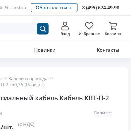
Обратная связь
8 (495) 674-49-98
nfo@tinko-sb.ru
Вход
Избранное
Корзина
45 800
р./шт.
Новинки
Контакты
ы
Кабели и провода
П-2 2х0,35 (Паритет)
иальный кабель Кабель КВТ-П-2
Паритет
9
(с НДС)
./шт.