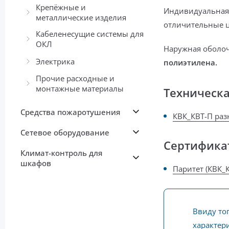
Крепёжные и
Индивидуальная
металлические изделия
отличительные 
Кабеленесущие системы для
ОКЛ
Наружная оболо
Электрика
полиэтилена.
Прочие расходные и
монтажные материалы
Техническ
Средства пожаротушения
КВК_КВТ-П раз
Сетевое оборудование
Сертифика
Климат-контроль для
шкафов
Паритет (КВК_К
Ввиду то
характери