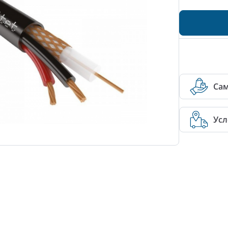
Са
Усл