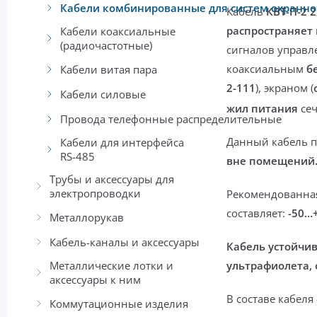
Кабели комбинированные для систем охранно
Кабель
КВТ-П-2 2
распространяет
Кабели коаксиальные
(радиочастотные)
сигналов управл
коаксиальным
б
Кабели витая пара
2-111
), экраном (
Кабели силовые
жил питания
сеч
Провода телефонные распределительные
Данный кабель 
Кабели для интерфейса
RS-485
вне помещений
Трубы и аксессуары для
электропроводки
Рекомендованная
составляет:
-50…
Металлорукав
Кабель-каналы и аксессуары
Кабель устойчи
Металлические лотки и
ультрафиолета, 
аксессуары к ним
В составе кабеля
Коммутационные изделия