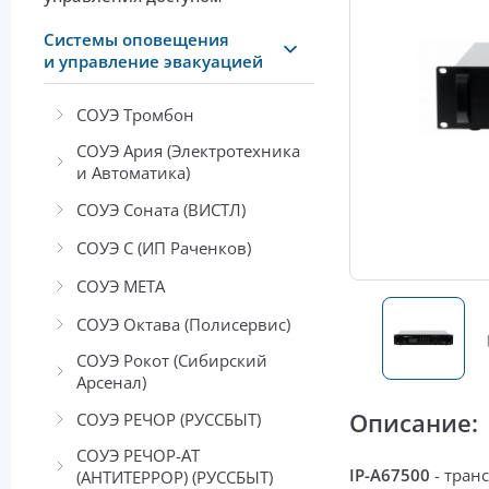
Системы оповещения
и управление эвакуацией
СОУЭ Тромбон
СОУЭ Ария (Электротехника
и Автоматика)
СОУЭ Соната (ВИСТЛ)
СОУЭ С (ИП Раченков)
СОУЭ МЕТА
СОУЭ Октава (Полисервис)
СОУЭ Рокот (Сибирский
Арсенал)
Описание:
СОУЭ РЕЧОР (РУССБЫТ)
СОУЭ РЕЧОР-АТ
IP-A67500
- тра
(АНТИТЕРРОР) (РУССБЫТ)