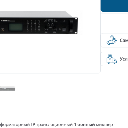
Са
Усл
нсформаторный
IP
трансляционный
1-зонный
микшер -