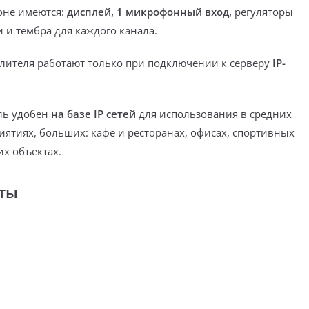
оне имеются:
дисплей, 1 микрофонный вход,
регуляторы
 и тембра для каждого канала.
лителя
работают только
при подключении к серверу
IP-
ль удобен
на базе IP сетей
для использования
в средних
иятиях, больших: кафе и ресторанах, офисах, спортивных
их объектах.
ты