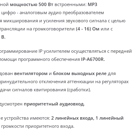
дной
мощностью 500 Вт
встроенными:
MP3
 цифро - аналоговым аудио преобразователем
я микширования и усиления звукового сигнала с целью
трансляции на громкоговорители
(4 - 16) Ом
или с
 В.
рограммирование
IP усилителем осуществляться
с передней
помощи программного обеспечения
IP-A6700R.
удован
вентилятором
и
блоком выходных реле
для
принудительного отключения аттенюации на регуляторах
дачи сигналов квитирования (сработки).
едусмотрен
приоритетный аудиовход.
не устройства имеются:
2 линейных входа, 1 линейный
 громкости приоритетного входа.