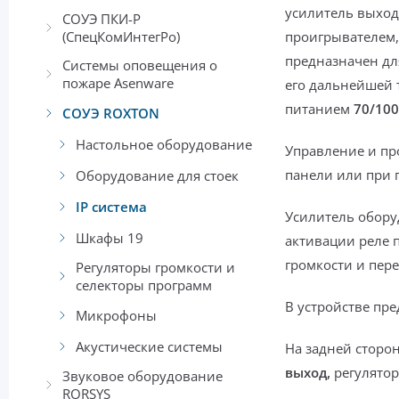
усилитель выхо
СОУЭ ПКИ-Р
(СпецКомИнтегРо)
проигрывателем,
предназначен дл
Системы оповещения о
пожаре Asenware
его дальнейшей 
питанием
70/100
СОУЭ ROXTON
Настольное оборудование
Управление и п
панели
или при 
Оборудование для стоек
IP система
Усилитель обор
Шкафы 19
активации реле 
громкости и пере
Регуляторы громкости и
селекторы программ
В устройстве пр
Микрофоны
Акустические системы
На задней сторо
выход,
регулятор
Звуковое оборудование
RORSYS