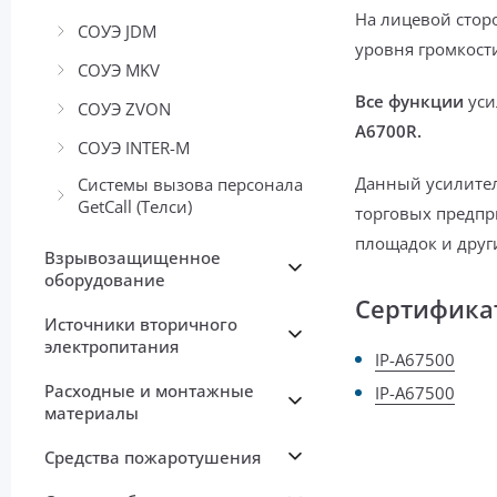
На лицевой стор
СОУЭ JDM
уровня громкости
СОУЭ MKV
Все функции
уси
СОУЭ ZVON
A6700R.
СОУЭ INTER-М
Данный усилите
Системы вызова персонала
GetCall (Телси)
торговых предпр
площадок и друг
Взрывозащищенное
оборудование
Сертифика
Источники вторичного
электропитания
IP-A67500
Расходные и монтажные
IP-A67500
материалы
Средства пожаротушения