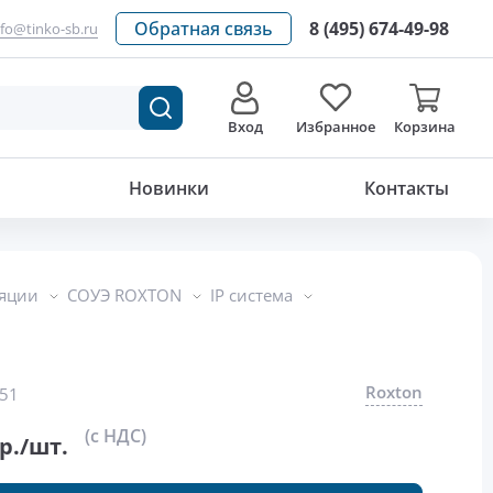
Обратная связь
8 (495) 674-49-98
nfo@tinko-sb.ru
Вход
Избранное
Корзина
278 080
р./шт.
Новинки
Контакты
ляции
СОУЭ ROXTON
IP система
Roxton
51
(с НДС)
р./шт.