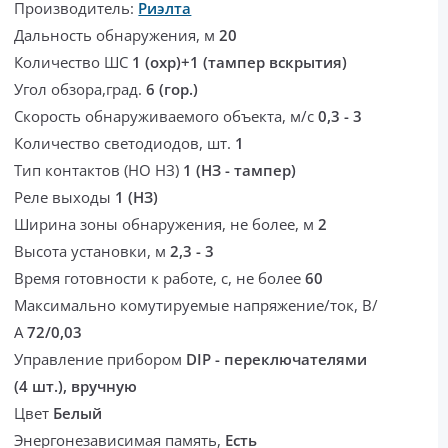
Производитель:
Риэлта
Дальность обнаружения, м
20
Количество ШС
1 (охр)+1 (тампер вскрытия)
Угол обзора,град.
6 (гор.)
Скорость обнаруживаемого объекта, м/с
0,3 - 3
Количество светодиодов, шт.
1
Тип контактов (НО НЗ)
1 (НЗ - тампер)
Реле выходы
1 (НЗ)
Ширина зоны обнаружения, не более, м
2
Высота установки, м
2,3 - 3
Время готовности к работе, с, не более
60
Максимально комутируемые напряжение/ток, В/
А
72/0,03
Управление прибором
DIP - переключателями
(4 шт.), вручную
Цвет
Белый
Энергонезависимая память,
Есть