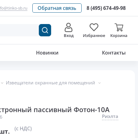
Обратная связь
8 (495) 674-49-98
nfo@tinko-sb.ru
Вход
Избранное
Корзина
1 414
р./шт.
Новинки
Контакты
Извещатели охранные для помещений
ктронный пассивный Фотон-10А
Риэлта
6
(с НДС)
шт.