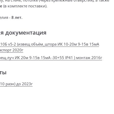
у, на стене, потолке (
через крепёжные отверстия
), а также
е
(
в комплекте поставки
).
елия -
8 лет.
ая документация
10Б v5-2 (извещ объём_штора ИК 10-20м 9-15в 15мА
паспорт 2020г
вещ луч ИК 20м 9-15в 15мА -30+55 IP41 ) монтаж 2016г
ты
10 разн) до 2023г