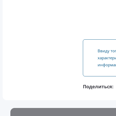
Ввиду то
характери
информац
Поделиться: