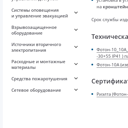
у
становка в угл
на
кронштейн
Системы оповещения
и управление эвакуацией
Срок службы изд
Взрывозащищенное
оборудование
Техническ
Источники вторичного
Фотон-10_10А_
электропитания
-30+55 IP41 ) 
Расходные и монтажные
Фотон-10А (из
материалы
Средства пожаротушения
Сертифика
Сетевое оборудование
Риэлта (Фотон-