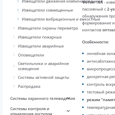
Извещатели движения комбинированные
Фотон-10А
- изв
пассивный с
2-ух
Извещатели совмещенные
обнаружения пр
Извещатели вибрационные и емкостные
формирование из
Извещатели охраны периметра
контактов
оптоэ
Извещатели пожарные
Особенности:
Извещатели аварийные
линейная зона
Оповещатели
антисаботажная
Светильники и аварийное
освещение
микропроцессо
дискретная ре
Системы активной защиты
контроль вскр
Распродажа
тестовый режи
Системы охранного телевидения
режим "памят
температурная
Системы контроля и
управления доступом