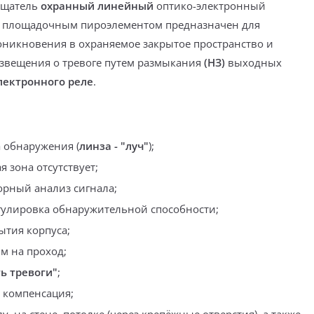
ещатель
охранный линейный
оптико-электронный
площадочным пироэлементом
предназначен для
оникновения
в охраняемое закрытое пространство
и
вещения о тревоге путем
размыкания
(НЗ)
выходных
лектронного
реле
.
 обнаружения (
линза - "луч"
);
 зона отсутствует;
рный анализ сигнала;
гулировка обнаружительной способности;
ытия корпуса;
м на проход;
ь тревоги"
;
 компенсация;