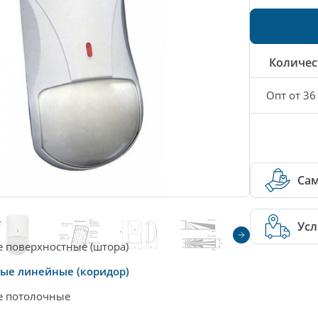
Количес
Опт от 36
Са
е
Усл
 поверхностные (штора)
ые линейные (коридор)
е потолочные