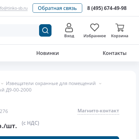
Обратная связь
8 (495) 674-49-98
nfo@tinko-sb.ru
Вход
Избранное
Корзина
522.16
р./шт.
Новинки
Контакты
Извещатели охранные для помещений
й Д9-00-2000
Магнито-контакт
276
(с НДС)
./шт.