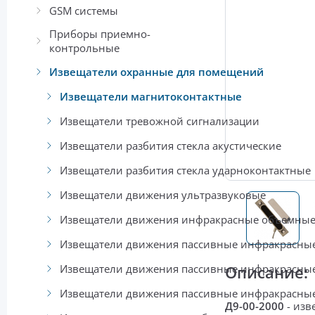
GSM системы
Приборы приемно-
контрольные
Извещатели охранные для помещений
Извещатели магнитоконтактные
Извещатели тревожной сигнализации
Извещатели разбития стекла акустические
Извещатели разбития стекла ударноконтактные
Извещатели движения ультразвуковые
Извещатели движения инфракрасные объемны
Извещатели движения пассивные инфракрасные
Извещатели движения пассивные инфракрасные
Описание:
Извещатели движения пассивные инфракрасны
Д9-00-2000
-
изв