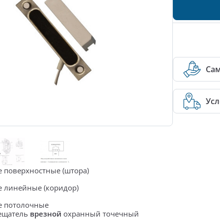
Са
Усл
е
 поверхностные (штора)
 линейные (коридор)
е потолочные
ещатель
врезной
охранный точечный