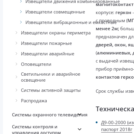
Извещатели движения комбинированные
магнитоконтак
Извещатели совмещенные
корпусе:
геркон
-
с проводным (
МГ
Извещатели вибрационные и емкостные
менее 2м;
больше
Извещатели охраны периметра
предназначен д
Извещатели пожарные
дверей, окон, я
(
алюминиевых, д
Извещатели аварийные
с выдачей извещ
Оповещатели
прибор приёмно
Светильники и аварийное
контактов герко
освещение
Системы активной защиты
Срок службы изв
Распродажа
Техническ
Системы охранного телевидения
Д9-00-2000 (и
Системы контроля и
паспорт 2018г
управления доступом