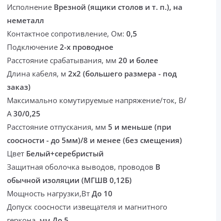
Исполнение
Врезной (ящики столов и т. п.), на
неметалл
Контактное сопротивление, Ом:
0,5
Подключение
2-х проводное
Расстояние срабатывания, мм
20 и более
Длина кабеля, м
2х2 (большего размера - под
заказ)
Максимально комутируемые напряжение/ток, В/
А
30/0,25
Расстояние отпускания, мм
5 и меньше (при
соосности - до 5мм)/8 и менее (без смещения)
Цвет
Белый+серебристый
Защитная оболочка выводов, проводов
В
обычной изоляции (МГШВ 0,12Б)
Мощность нагрузки,Вт
До 10
Допуск соосности извещателя и магнитного
геркона, мм
До 5