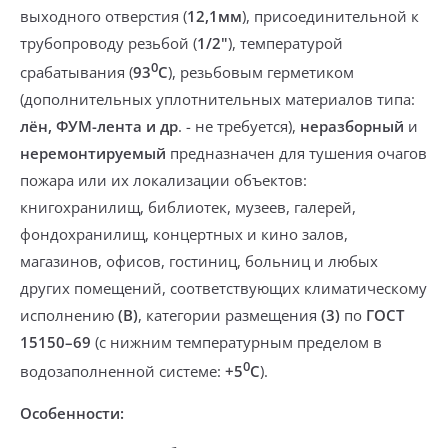
выходного отверстия
(
12,1мм
), присоединительной к
трубопроводу
резьбой
(
1/2"
), температурой
0
срабатывания (
93
С
),
резьбовым герметиком
(дополнительных уплотнительных материалов типа:
лён, ФУМ-лента и др
. -
не требуется
),
неразборный
и
неремонтируемый
предназначен
для тушения очагов
пожара или их локализации
объектов:
книгохранилищ, библиотек, музеев, галерей,
фондохранилищ, концертных и кино залов,
магазинов, офисов, гостиниц, больниц и любых
других помещений
, соответствующих климатическому
исполнению
(В)
, категории размещения
(3)
по
ГОСТ
15150–69
(
с нижним температурным пределом
в
0
водозаполненной системе
:
+5
С
).
Особенности: