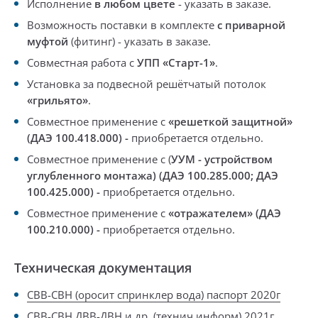
Исполнение
в любом цвете
-
указать в заказе.
Возможность поставки в комплекте
с приварной
муфтой
(фитинг) -
указать в заказе
.
Совместная работа с
УПП «Старт-1»
.
Установка за подвесной решётчатый потолок
«грильято»
.
Совместное применение с
«решеткой защитной»
(ДАЭ 100.418.000)
-
приобретается отдельно
.
Совместное применение с (
УУМ -
устройством
углубленного монтажа)
(
ДАЭ 100.285.000;
ДАЭ
100.425.000)
-
приобретается отдельно
.
Совместное применение с
«отражателем» (ДАЭ
100.210.000)
-
приобретается отдельно
.
Техническая документация
СВВ-СВН (оросит спринклер вода) паспорт 2020г
СВВ-СВН.ДВВ-ДВН и др. (технич информ) 2021г