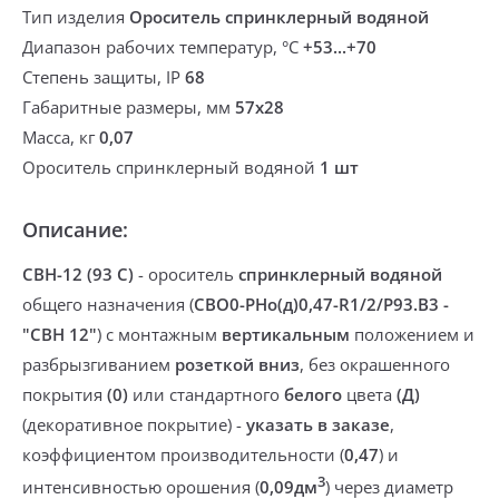
Тип изделия
Ороситель спринклерный водяной
Диапазон рабочих температур, °С
+53...+70
Степень защиты, IP
68
Габаритные размеры, мм
57х28
Масса, кг
0,07
Ороситель спринклерный водяной
1 шт
Описание:
СВН-12 (93 С)
-
ороситель
спринклерный
водяной
общего назначения
(
CBO0-PНо(д)0,47-R1/2/P93.B3 -
"CBН 12"
) с монтажным
вертикальным
положением и
разбрызгиванием
розеткой вниз
,
без окрашенного
покрытия
(0)
или
стандартного
белого
цвета
(Д)
(
декоративное покрытие
) -
указать в заказе
,
коэффициентом производительности (
0,47
) и
3
интенсивностью орошения (
0,09дм
) через
диаметр