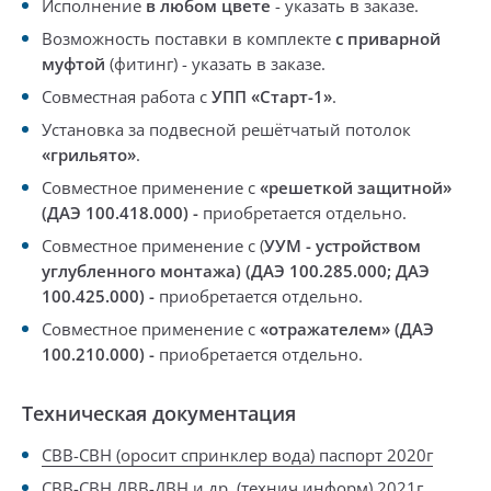
Исполнение
в любом цвете
-
указать в заказе.
Возможность поставки в комплекте
с приварной
муфтой
(фитинг) -
указать в заказе
.
Совместная работа с
УПП «Старт-1»
.
Установка за подвесной решётчатый потолок
«грильято»
.
Совместное применение с
«решеткой защитной»
(ДАЭ 100.418.000)
-
приобретается отдельно
.
Совместное применение с (
УУМ -
устройством
углубленного монтажа)
(
ДАЭ 100.285.000;
ДАЭ
100.425.000)
-
приобретается отдельно
.
Совместное применение с
«отражателем» (ДАЭ
100.210.000)
-
приобретается отдельно
.
Техническая документация
СВВ-СВН (оросит спринклер вода) паспорт 2020г
СВВ-СВН.ДВВ-ДВН и др. (технич информ) 2021г