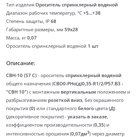
Тип изделия
Ороситель спринклерный водяной
Диапазон рабочих температур, °С
+5...+38
Степень защиты, IP
68
Габаритные размеры, мм
59х28
Масса, кг
0,07
Ороситель спринклерный водяной
1 шт
Описание:
СВН-10 (57 С)
-
ороситель
спринклерный
водяной
общего назначения
(
CBO0-PНо(д)0,35-R1/2/P57.B3 -
"CBН 10"
) с монтажным
вертикальным
положением и
разбрызгиванием
розеткой вниз
,
без окрашенного
покрытия
(0)
или
стандартного
белого
цвета
(Д)
(
декоративное покрытие
) -
указать в заказе
,
коэффициентом производительности (
0,35
) и
3
интенсивностью орошения (
0,07дм
) через
диаметр