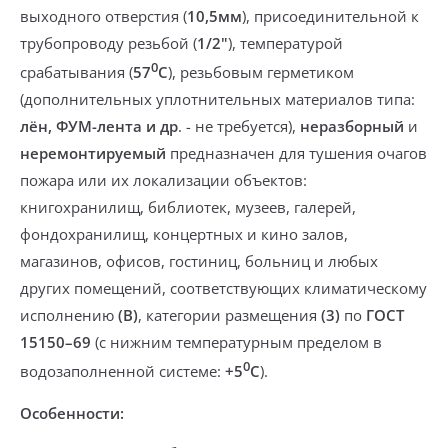
выходного отверстия
(
10,5мм
), присоединительной к
трубопроводу
резьбой
(
1/2"
), температурой
0
срабатывания (
57
С
),
резьбовым герметиком
(дополнительных уплотнительных материалов типа:
лён, ФУМ-лента и др
. -
не требуется
),
неразборный
и
неремонтируемый
предназначен
для тушения очагов
пожара или их локализации
объектов:
книгохранилищ, библиотек, музеев, галерей,
фондохранилищ, концертных и кино залов,
магазинов, офисов, гостиниц, больниц и любых
других помещений
, соответствующих климатическому
исполнению
(В)
, категории размещения
(3)
по
ГОСТ
15150–69
(
с нижним температурным пределом
в
0
водозаполненной системе
:
+5
С
).
Особенности: