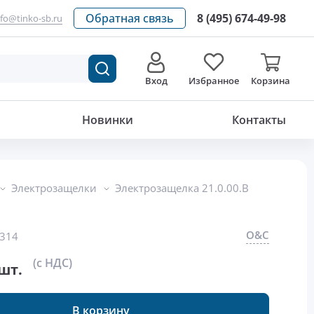
Обратная связь
8 (495) 674-49-98
nfo@tinko-sb.ru
Вход
Избранное
Корзина
2 714
р./шт.
Новинки
Контакты
Электрозащелки
Электрозащелка 21.0.00.B
O&C
314
(с НДС)
шт.
В корзину