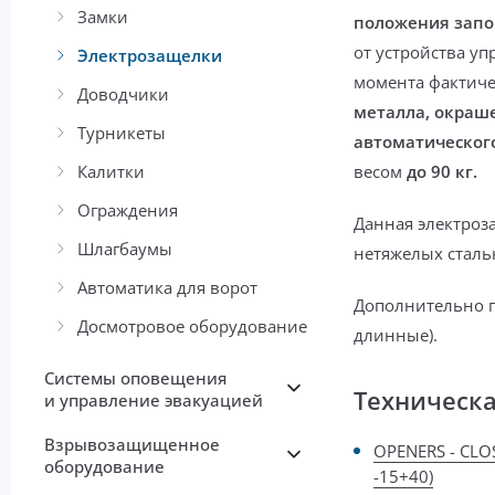
Замки
положения запо
от устройства уп
Электрозащелки
момента фактиче
Доводчики
металла, окраш
Турникеты
автоматическог
Калитки
весом
до 90 кг.
Ограждения
Данная электроз
Шлагбаумы
нетяжелых сталь
Автоматика для ворот
Дополнительно 
Досмотровое оборудование
длинные).
Системы оповещения
Техническ
и управление эвакуацией
Взрывозащищенное
OPENERS - CLO
оборудование
-15+40)