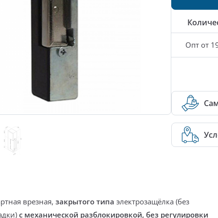
Количе
Опт от 1
Са
Усл
артная врезная,
закрытого типа
электрозащёлка (без
адки)
с механической разблокировкой, без регулировки