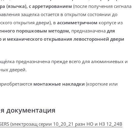
ра (язычка), с арретированием
(
после получения сигнала
равления защелка остается в открытом состоянии до
ского открытия двери)
, в
ассимметричном
корпусе из
енного порошковым методом,
предназначена
для
о и механического открывания
левосторонней двери
ащёлка предназначена
прежде всего для алюминиевых и
ных дверей.
приобретаются
монтажные накладки
(короткие или
ая документация
SERS (электрозащ серии 10_20_21 разн НО и НЗ 12_24В