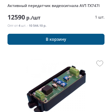
Активный передатчик видеосигнала AVT-TX747I
12590
р./шт
1 шт.
Опт от
4
шт. -
10 544.10 р.
В корзину