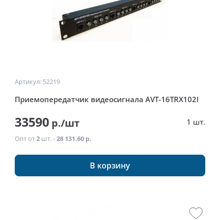
Артикул: 52219
Приемопередатчик видеосигнала AVT-16TRX102I
33590
р./шт
1 шт.
Опт от
2
шт. -
28 131.60 р.
В корзину