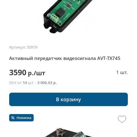
Артикул: 50919
Активный передатчик видеосигнала AVT-TX745
3590
р./шт
1 шт.
Опт от
14
шт. -
3 006.63 р.
В корзину
Новинка