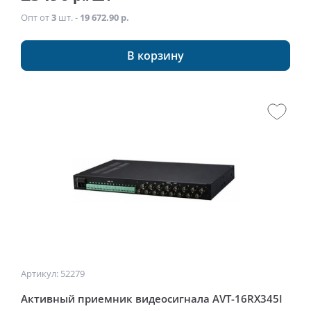
Опт от
3
шт. -
19 672.90 р.
В корзину
Артикул: 52279
Активный приемник видеосигнала AVT-16RX345I