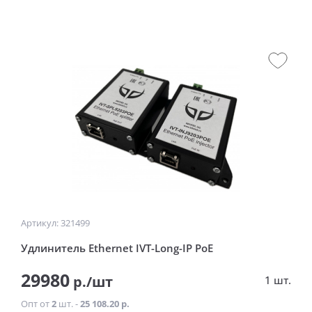
Артикул: 321499
Удлинитель Ethernet IVT-Long-IP PoE
29980
р./шт
1 шт.
Опт от
2
шт. -
25 108.20 р.