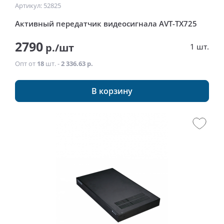
Артикул: 52825
Активный передатчик видеосигнала AVT-TX725
2790
р./шт
1 шт.
Опт от
18
шт. -
2 336.63 р.
В корзину