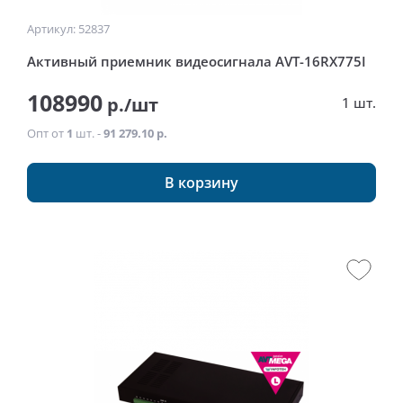
Артикул: 52837
Активный приемник видеосигнала AVT-16RX775I
108990
р./шт
1 шт.
Опт от
1
шт. -
91 279.10 р.
В корзину