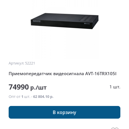
Артикул: 52221
Приемопередатчик видеосигнала AVT-16TRX105I
74990
р./шт
1 шт.
Опт от
1
шт. -
62 804.10 р.
В корзину