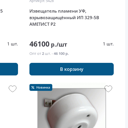
Артикул: 5428
-5
Извещатель пламени УФ,
взрывозащищённый ИП 329-5В
АМЕТИСТ Р2
46100
р./шт
1 шт.
1 шт.
Опт от
2
шт. -
46 100 р.
В корзину
Новинка