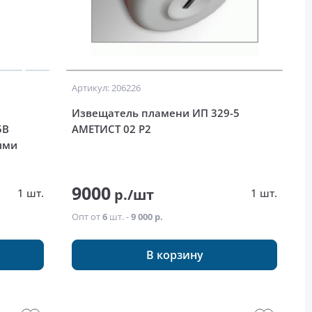
Артикул: 206226
Извещатель пламени ИП 329-5
5В
АМЕТИСТ 02 Р2
ыми
9000
р./шт
1 шт.
1 шт.
Опт от
6
шт. -
9 000 р.
В корзину