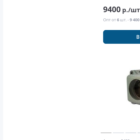
9400
р./ш
Опт от
6
шт. -
9 400
В