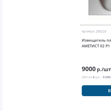
Артикул: 206225
Извещатель пл
АМЕТИСТ 02 Р1
9000
р./ш
Опт от
6
шт. -
9 000
В