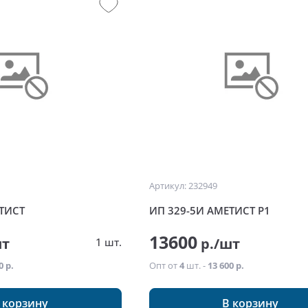
Артикул: 232949
ТИСТ
ИП 329-5И АМЕТИСТ Р1
13600
шт
р./шт
1 шт.
0 р.
Опт от
4
шт. -
13 600 р.
 корзину
В корзину