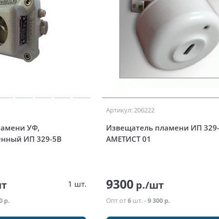
Артикул: 206222
амени УФ,
Извещатель пламени ИП 329
нный ИП 329-5В
АМЕТИСТ 01
9300
шт
р./шт
1 шт.
0 р.
Опт от
6
шт. -
9 300 р.