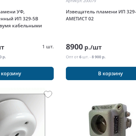
Артикул: 200079
амени УФ,
Извещатель пламени ИП 329
нный ИП 329-5В
АМЕТИСТ 02
двумя кабельными
8900
шт
р./шт
1 шт.
0 р.
Опт от
6
шт. -
8 900 р.
 корзину
В корзину