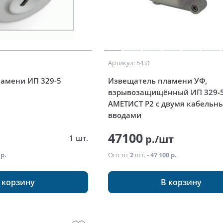
Артикул: 5431
амени ИП 329-5
Извещатель пламени УФ,
взрывозащищённый ИП 329-
АМЕТИСТ Р2 с двумя кабельн
вводами
47100
т
р./шт
1 шт.
 р.
Опт от
2
шт. -
47 100 р.
 корзину
В корзину