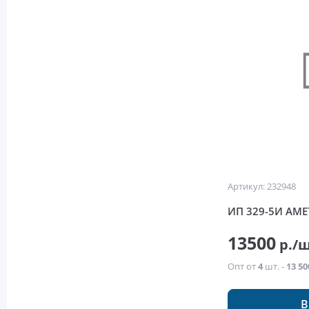
Артикул: 232948
ИП 329-5И АМЕ
13500
р./
Опт от
4
шт. -
13 50
В