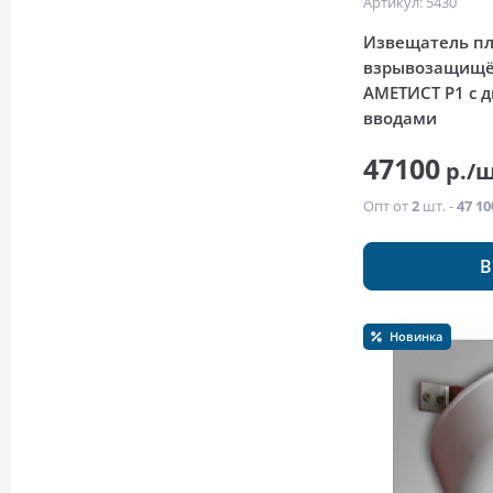
Артикул: 5430
Извещатель пл
взрывозащищё
АМЕТИСТ Р1 с 
вводами
47100
р./
Опт от
2
шт. -
47 10
В
Новинка