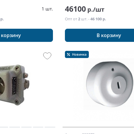
46100
т
р./шт
1 шт.
 р.
Опт от
2
шт. -
46 100 р.
 корзину
В корзину
Новинка