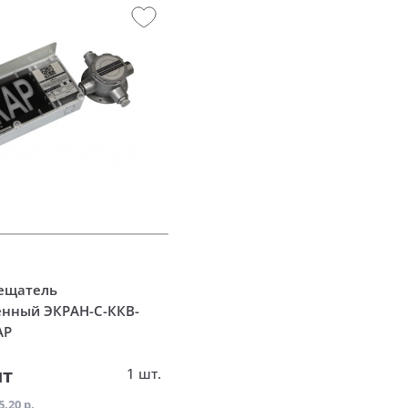
ещатель
нный ЭКРАН-С-ККВ-
АР
шт
1 шт.
5.20 р.