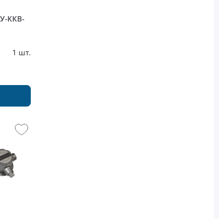
У-ККВ-
1 шт.