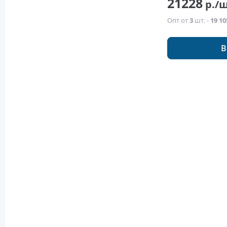
21228
р./
Опт от
3
шт. -
19 10
В