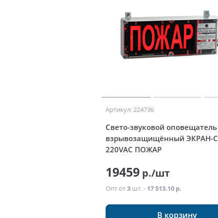
Артикул: 224736
Свето-звуковой оповещатель
взрывозащищённый ЭКРАН-С
220VAC ПОЖАР
19459
р./шт
Опт от
3
шт. -
17 513.10 р.
В корзину