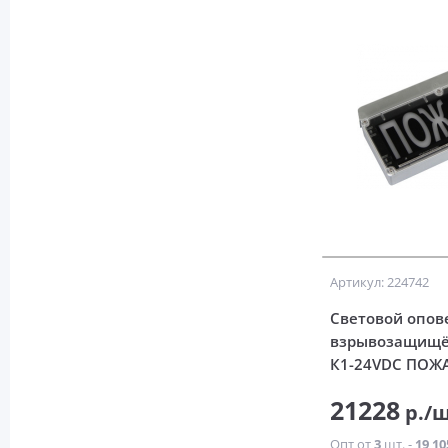
Артикул: 224742
Световой опов
взрывозащищё
К1-24VDC ПОЖ
21228
р./
Опт от
3
шт. -
19 10