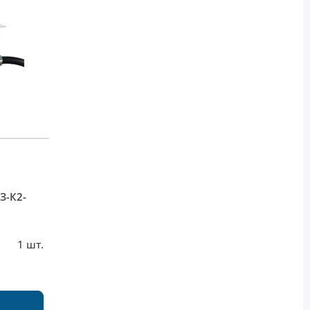
З-К2-
1 шт.