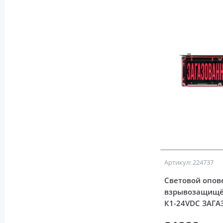
Артикул: 224737
Световой опов
взрывозащищё
К1-24VDC ЗАГ