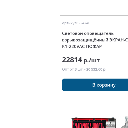
Артикул: 224740
Световой оповещатель
взрывозащищённый ЭКРАН-С
К1-220VAC ПОЖАР
22814
р./шт
Опт от
3
шт. -
20 532.60 р.
В корзину