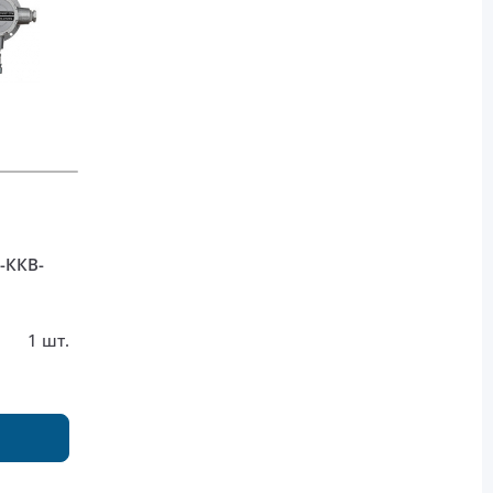
-ККВ-
1 шт.