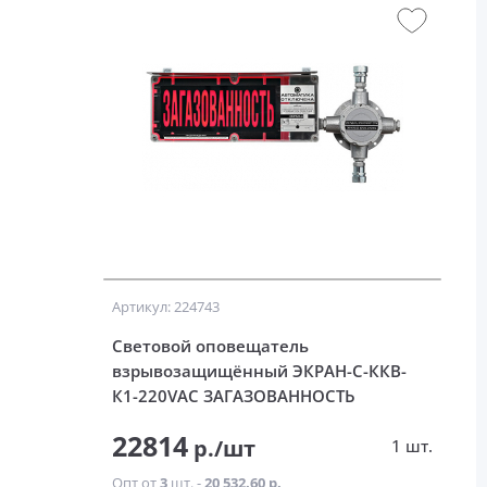
Артикул: 224743
Световой оповещатель
взрывозащищённый ЭКРАН-С-ККВ-
К1-220VAC ЗАГАЗОВАННОСТЬ
22814
р./шт
1 шт.
Опт от
3
шт. -
20 532.60 р.