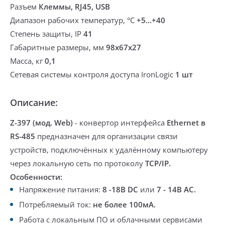
Разъем
Клеммы, RJ45, USB
Диапазон рабочих температур, °С
+5...+40
Степень защиты, IP
41
Габаритные размеры, мм
98х67х27
Масса, кг
0,1
Сетевая системы контроля доступа IronLogic
1 шт
Описание:
Z-397 (мод. Web)​
- конвертор интерфейса
Ethernet в
RS-485
предназначен для организации связи
устройств, подключённых к удалённому компьютеру
через локальную сеть по протоколу
TCP/IP.
Особенности:
Напряжение питания:
8 -18В DC
или
7 - 14В AC.
Потребляемый ток:
не более 100мА.
Работа с локальным ПО и облачными сервисами