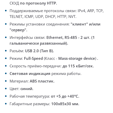
СКУД
по протоколу HTTP.
Поддерживаемые протоколы связи:
IPv4, ARP, TCP,
TELNET, ICMP, UDP, DHCP, HTTP, NVT.
Режимы установки соединения:
"клиент" и/или
"сервер".
Интерфейсы связи:
Ethernet, RS-485
- 2 шт. (1
гальванически развязанный).
Разъём:
USB 2.0 (Тип В).
Режим:
Full-Speed
(Класс -
Mass-storage device
)
.
Скорость приёмо-передачи:
до 115 кБит/сек.
Световая индикация
режима работы.
Материал:
ABS пластик.
Цвет:
синий.
Рабочая температура:
от +5 до +40°С.
Габаритные размеры:
100х85х30 мм.