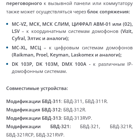
переговорного
к вызывной панели или коммутатору
также может осуществляться через
блок сопряжения:
MC-VZ, МСК,
МСК СЛИМ, ЦИФРАЛ АВМ-01
или (02),
LSV
– к координатным системам домофонов
(Vizit,
Cyfral, Элтис и аналоги);
MC-XL, МСЦ
– к цифровым системам домофонов
(Raikman, Proel, Keyman, Laskomex и аналоги);
DK 103P, DK 103M, DMX 100A -
к различным IP-
домофонным системам.
Совместимые устройства:
Модификации БВД-311
: БВД-311, БВД-311R.
Модификация БВД-312:
БВД-312R.
Модификации БВД-313
: БВД-313RVP.
Модификации БВД-321:
БВД-321, БВД-321R,
БВД-321RCP, БВД-321RVP.