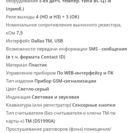
оборудования
3-ёх датч. темпер. типа ВС-ЦТ-В
(приоб.)
Реле выходы
4 (НО и НЗ) + 3 (ОК)
Номинальное сопротивление выносного резистора,
кОм
7,5
Интерфейс
Dallas TM, USB
Возможности передачи информации
SMS - сообщения
(в т.ч. формата Contact ID)
Материал
Пластик
Управление прибором
По WEB-интерфейсу и ПК
Тип изделия
Прибор GSM-сигнализации
Цвет
Светло-серый
Индикация
Световая и звуковая
Клавиатура (или регистратор)
Сенсорные кнопки
Тип считывателя (без считывателя-о ключи ТМ-тм
карты-к)
ТМ (DS1990A)
Прослушивание разговоров (фона) помещения/