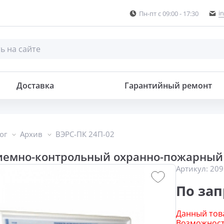
i
Пн-пт с 09:00 - 17:30
хранно-пожарный
Доставка
Гарантийный ремонт
ог
Архив
ВЭРС-ПК 24П-02
иемно-контрольный охранно-пожарный 
Артикул:
209
По зап
Данный това
Возможность