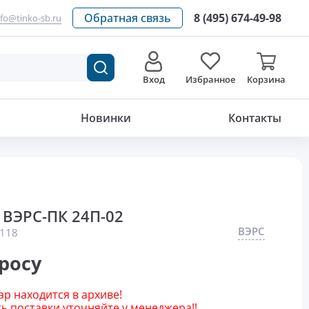
Обратная связь
8 (495) 674-49-98
nfo@tinko-sb.ru
Вход
Избранное
Корзина
Новинки
Контакты
ВЭРС-ПК 24П-02
ВЭРС
118
росу
р находится в архиве!
 поставки уточняйте у менеджера!!