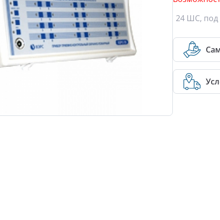
24 ШС, под
Са
Усл