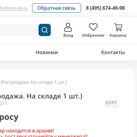
Обратная связь
8 (495) 674-49-98
nfo@tinko-sb.ru
Вход
Избранное
Корзина
Новинки
Контакты
Распродажа. На складе 1 шт.)
дажа. На складе 1 шт.)
ВЭРС
211
росу
р находится в архиве!
 поставки уточняйте у менеджера!!