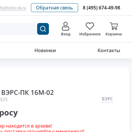
Обратная связь
8 (495) 674-49-98
nfo@tinko-sb.ru
Вход
Избранное
Корзина
Новинки
Контакты
ВЭРС-ПК 16М-02
ВЭРС
325
росу
р находится в архиве!
 поставки уточняйте у менеджера!!