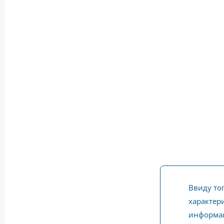
Ввиду то
характери
информац