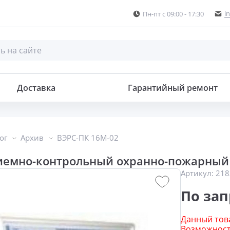
i
Пн-пт с 09:00 - 17:30
хранно-пожарный
Доставка
Гарантийный ремонт
ог
Архив
ВЭРС-ПК 16М-02
иемно-контрольный охранно-пожарный 
Артикул:
218
По зап
Данный това
Возможность