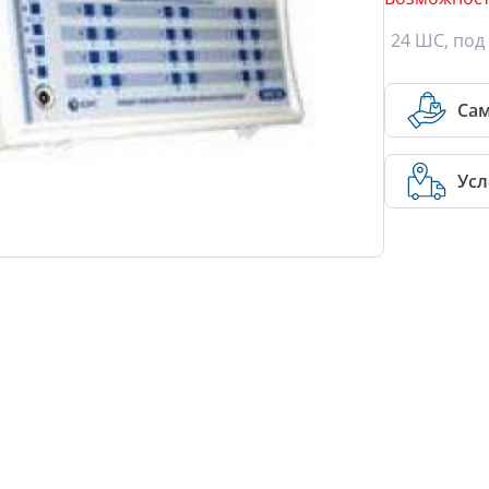
24 ШС, под
Са
Усл