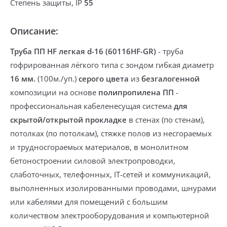
Степень защиты, IP
55
Описание:
Труба ПП HF легкая d-16 (60116HF-GR)
-
труба
гофрированная лёгкого типа с зондом гибкая
диаметр
16 мм.
(100м./уп.)
серого цвета
из
безгалогенной
композиции на основе
полипропилена ПП
-
профессиональная кабеленесущая система
для
скрытой/открытой прокладке
в стенах (по стенам),
потолках (по потолкам), стяжке полов из несгораемых
и трудносгораемых материалов, в монолитном
бетоностроении
силовой электропроводки,
слаботочных, телефонных, IT-сетей и коммуникаций,
выполненных изолированными проводами, шнурами
или кабелями
для помещений с большим
количеством электрооборудования и компьютерной