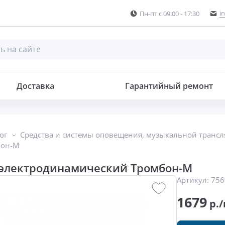
i
Пн-пт с 09:00 - 17:30
й
Доставка
Гарантийный ремонт
ог
Средства и системы оповещения, музыкальной транс
бон-М
электродинамический Тромбон-М
Артикул:
756
1679
р./