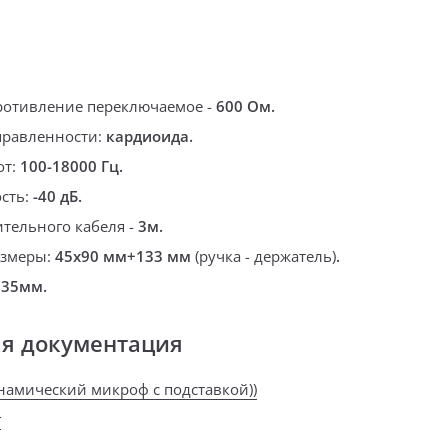
ротивление переключаемое -
600 Ом.
правленности:
кардиоида.
от:
100-18000 Гц.
сть:
-40 дБ.
тельного кабеля -
3м.
азмеры:
45х90 мм+133 мм
(ручка - держатель)
.
,35мм.
ая документация
инамический микроф с подставкой))
г