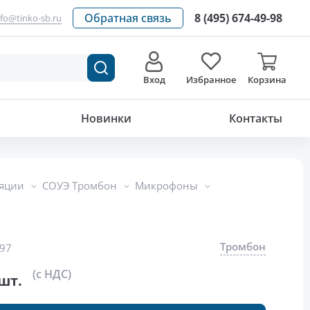
Обратная связь
8 (495) 674-49-98
nfo@tinko-sb.ru
Вход
Избранное
Корзина
1 679
р./шт.
Новинки
Контакты
ляции
СОУЭ Тромбон
Микрофоны
Тромбон
97
(с НДС)
шт.