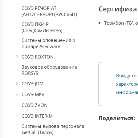
Сертифика
СОУЭ РЕЧОР-АТ
(АНТИТЕРРОР) (РУССБЫТ)
Тромбон (ПУ, о
СОУЭ ПКИ-Р
(СпецКомИнтегРо)
Системы оповещения о
пожаре Asenware
СОУЭ ROXTON
Звуковое оборудование
RORSYS
Ввиду то
СОУЭ JDM
характери
информац
СОУЭ MKV
СОУЭ ZVON
СОУЭ INTER-М
Поделиться:
Системы вызова персонала
GetCall (Телси)