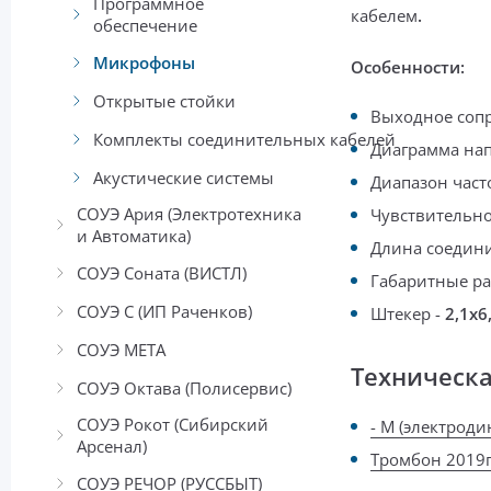
Программное
кабелем
.
обеспечение
Микрофоны
Особенности:
Открытые стойки
Выходное соп
Комплекты соединительных кабелей
Диаграмма на
Акустические системы
Диапазон част
СОУЭ Ария (Электротехника
Чувствительно
и Автоматика)
Длина соедини
СОУЭ Соната (ВИСТЛ)
Габаритные р
СОУЭ С (ИП Раченков)
Ш
текер -
2,1x6
СОУЭ МЕТА
Техническ
СОУЭ Октава (Полисервис)
СОУЭ Рокот (Сибирский
- М (электрод
Арсенал)
Тромбон 2019
СОУЭ РЕЧОР (РУССБЫТ)