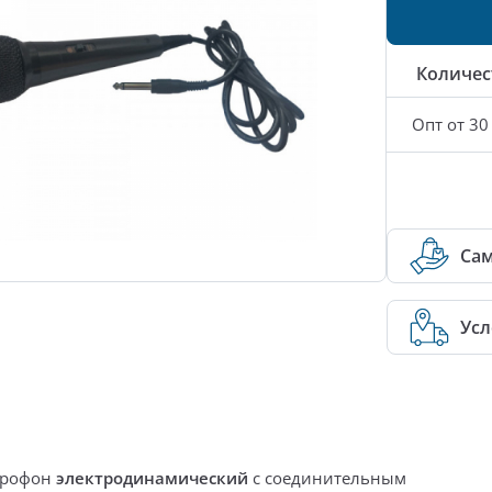
Количес
Опт от 30
Са
Усл
крофон
электродинамический
с соединительным