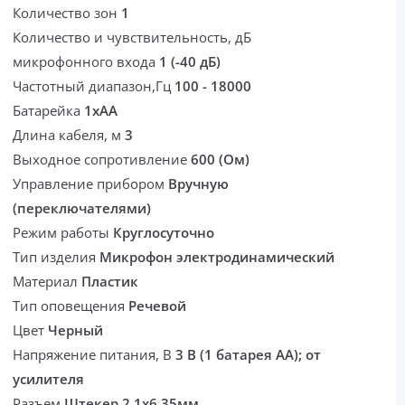
Количество зон
1
Количество и чувствительность, дБ
микрофонного входа
1 (-40 дБ)
Частотный диапазон,Гц
100 - 18000
Батарейка
1хАА
Длина кабеля, м
3
Выходное сопротивление
600 (Ом)
Управление прибором
Вручную
(переключателями)
Режим работы
Круглосуточно
Тип изделия
Микрофон электродинамический
Материал
Пластик
Тип оповещения
Речевой
Цвет
Черный
Напряжение питания, В
3 В (1 батарея АА); от
усилителя
Разъем
Штекер 2,1x6,35мм