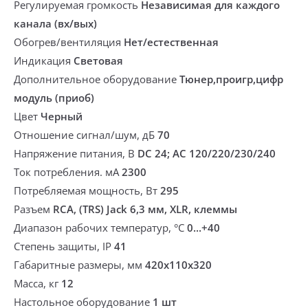
Регулируемая громкость
Независимая для каждого
канала (вх/вых)
Обогрев/вентиляция
Нет/естественная
Индикация
Световая
Дополнительное оборудование
Тюнер,проигр,цифр
модуль (приоб)
Цвет
Черный
Отношение сигнал/шум, дБ
70
Напряжение питания, В
DC 24; AC 120/220/230/240
Ток потребления. мА
2300
Потребляемая мощность, Вт
295
Разъем
RCA, (TRS) Jack 6,3 мм, XLR, клеммы
Диапазон рабочих температур, °С
0...+40
Степень защиты, IP
41
Габаритные размеры, мм
420х110х320
Масса, кг
12
Настольное оборудование
1 шт