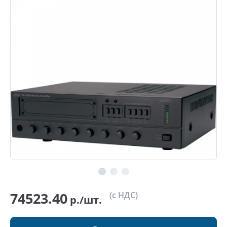
74523.40
(с НДС)
р./шт.