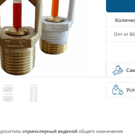
Количе
Опт от 86
Са
Усл
ороситель
спринклерный
водяной
общего назначения