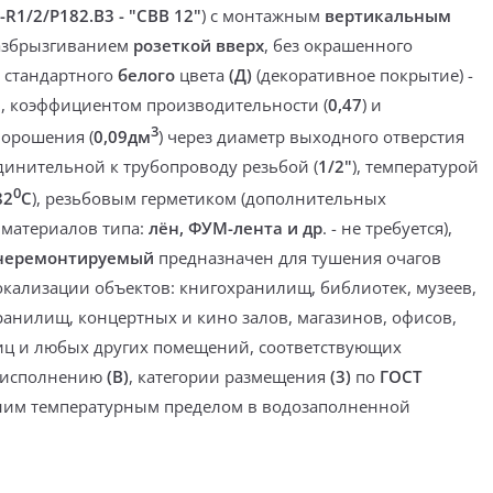
-R1/2/P182.B3 - "CBB 12"
) с монтажным
вертикальным
азбрызгиванием
розеткой вверх
,
без окрашенного
и
стандартного
белого
цвета
(Д)
(
декоративное покрытие
) -
е
, коэффициентом производительности (
0,47
) и
3
орошения (
0,09дм
) через
диаметр выходного отверстия
единительной к трубопроводу
резьбой
(
1/2"
), температурой
0
82
С
),
резьбовым герметиком
(дополнительных
материалов типа:
лён, ФУМ-лента и др
. -
не требуется
),
неремонтируемый
предназначен
для тушения очагов
окализации
объектов:
книгохранилищ, библиотек, музеев,
ранилищ, концертных и кино залов, магазинов, офисов,
иц и любых других помещений
, соответствующих
 исполнению
(В)
, категории размещения
(3)
по
ГОСТ
ним температурным пределом
в
водозаполненной