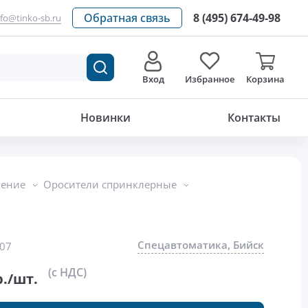
Обратная связь
8 (495) 674-49-98
nfo@tinko-sb.ru
Вход
Избранное
Корзина
585.58
р./шт.
Новинки
Контакты
шение
Оросители спринклерные
Спецавтоматика, Бийск
07
(с НДС)
./шт.