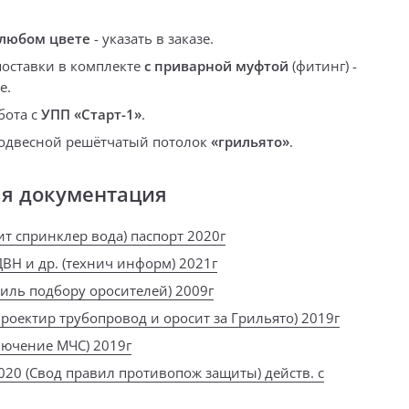
 любом цвете
-
указать в заказе.
оставки в комплекте
с приварной муфтой
(фитинг) -
зе
.
бота с
УПП «Старт-1»
.
подвесной решётчатый потолок
«грильято»
.
ая документация
ит спринклер вода) паспорт 2020г
ВН и др. (технич информ) 2021г
виль подбору оросителей) 2009г
проектир трубопровод и оросит за Грильято) 2019г
лючение МЧС) 2019г
020 (Свод правил противопож защиты) действ. с