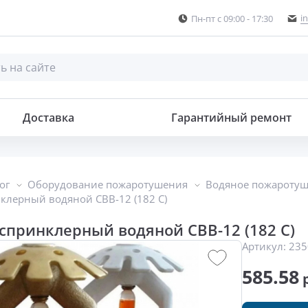
i
Пн-пт с 09:00 - 17:30
ой
Доставка
Гарантийный ремонт
ог
Оборудование пожаротушения
Водяное пожароту
клерный водяной СВВ-12 (182 С)
спринклерный водяной СВВ-12 (182 С)
Артикул:
235
585.58
р