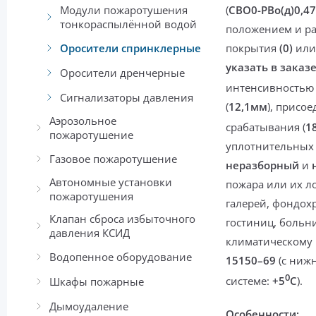
Модули пожаротушения
(
CBO0-PBо(д)0,47
тонкораспылённой водой
положением и р
Оросители спринклерные
покрытия
(0)
ил
указать в заказ
Оросители дренчерные
интенсивностью 
Сигнализаторы давления
(
12,1мм
), присо
Аэрозольное
срабатывания (
1
пожаротушение
уплотнительных 
Газовое пожаротушение
неразборный
и
Автономные установки
пожара или их л
пожаротушения
галерей, фондох
Клапан сброса избыточного
гостиниц, больн
давления КСИД
климатическому
Водопенное оборудование
15150–69
(
с ниж
0
системе
:
+5
С
).
Шкафы пожарные
Дымоудаление
Особенности: