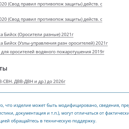
020 (Свод правил противопож защиты) действ. с
020 (Свод правил противопож защиты) действ. с
а Бийск (Оросители разные) 2021г
а Бийск (Узлы-управления разн оросителей) 2021г
р для оросителей водяного пожаротушения 2019г
ты
-СВН. ДВВ-ДВН и др.) до 2026г
го, что изделие может быть модифицировано, сведения, пр
стики, документация и т.п.), могут отличаться от фактичес
ией обращайтесь в техническую поддержку.