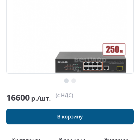
16600
(с НДС)
р./шт.
В корзину
Количество
Ваша цена
Экономия