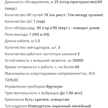
Дальность обнаружения, м
25 (откр.пространство)/60
(закр.)
Количество ИК лучей
18 (на расст. 7см между лучами)
Количество ШС
1 (охр)
Угол обзора,град.
90 (гор.)/90 (верт.) - поворот узлов
Реле выходы
1 (НО и НЗ)
Длина кабеля, м
1,5
Количество светодиодов, шт.
3
Количество рабочих частотных каналов
5
Устойчивость к внешней засветке, лк
50000
Время готовности к работе, с, не более
60
Максимально комутируемые напряжение/ток, В/А
72/0,03
Управление прибором
Вручную
Чувствительность к вибрации
До 1,96 м/с2
Крепление
Есть: крепёж. отверстия
Тип изделия
Извещатель охранный линейный