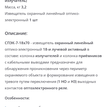
излучатель)
Масса, кг
3,2
Извещатель охранный линейный оптико-
электронный
1 шт
Описание:
СПЭК-7-18х70
- извещатель
охранный линейный
оптико-электронный
18-и лучевой
активный
в
составе: колонка
излучателей
и колонка
приёмников
с кабельными выводами
предназначен для
обнаружения проникновения через периметр
охраняемого объекта и формирование извещения о
тревоге путем
переключения
(
1 НО
и
НЗ
) выходных
контактов
оптоэлектронного
реле
.
Особенности: