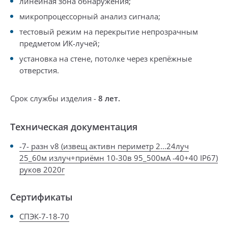
линейная зона обнаружения;
микропроцессорный анализ сигнала;
тестовый режим на перекрытие непрозрачным
предметом ИК-лучей;
у
становка на стене, потолке
через крепёжные
отверстия
.
Срок службы изделия -
8 лет.
Техническая документация
-7- разн v8 (извещ активн периметр 2...24луч
25_60м излуч+приёмн 10-30в 95_500мА -40+40 IP67)
руков 2020г
Сертификаты
СПЭК-7-18-70