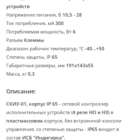
устройств
Напряжение питания, В
10,5 - 28
Ток потребления. мА
300
Потребляемая мощность, Вт
6
Разъем
Клеммы
Диапазон рабочих температур, °С
-40...+50
Степень защиты, IP
65
Габаритные размеры, мм
191х143х55
Масса, кг
0,3
Описание:
СКИУ-01, корпус IP 65
-
сетевой контроллер
исполнительных устройств (
4 реле НО и НЗ
) в
пластмассовом
корпусе, без встроенной консоли
управления,
со степенью защиты -
IP65
входит в
состав
ИСБ "Индигирка".