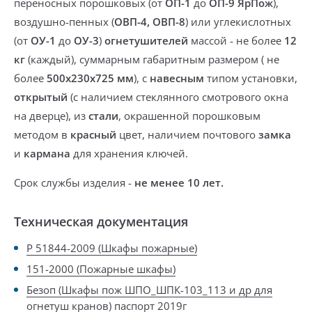
переносных
порошковых (от
ОП-1
до
ОП-9 ЯрПож
),
воздушно-пенных (
ОВП-4, ОВП-8
) или углекислотных
(от
ОУ-1
до
ОУ-3
)
огнетушителей
массой -
не более
12
кг
(каждый), суммарным габаритным размером (
не
более
500х230х725 мм
), с
навесным
типом установки,
открытый
(с наличием стеклянного смотрового окна
на дверце), из
стали
, окрашенной порошковым
методом в
красный
цвет,
наличием почтового
замка
и
кармана
для хранения ключей.
Срок службы изделия -
не менее 10 лет.
Техническая документация
Р 51844-2009 (Шкафы пожарные)
151-2000 (Пожарные шкафы)
Безоп (Шкафы пож ШПО_ШПК-103_113 и др для
огнетуш кранов) паспорт 2019г