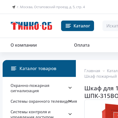
г. Москва, Остаповский проезд, д. 5, стр. 4
Каталог
О компании
Оплата
Каталог товаров
Главная
Катал
Шкаф пожарный
Охранно-пожарная
Шкаф для 1
сигнализация
ШПК-315В
Системы охранного телевидения
Системы контроля и
управления доступом