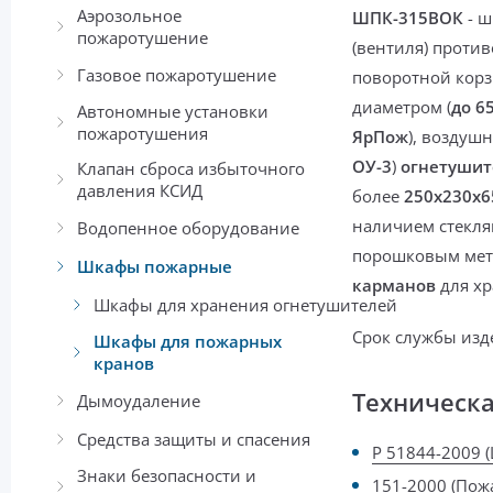
Аэрозольное
ШПК-315ВОК
-
ш
пожаротушение
(вентиля)
против
Газовое пожаротушение
поворотной кор
диаметром (
до 6
Автономные установки
пожаротушения
ЯрПож
), воздушн
ОУ-3
)
огнетушит
Клапан сброса избыточного
давления КСИД
более
250х230х6
наличием стекля
Водопенное оборудование
порошковым ме
Шкафы пожарные
карманов
для хр
Шкафы для хранения огнетушителей
Срок службы изд
Шкафы для пожарных
кранов
Техническ
Дымоудаление
Средства защиты и спасения
Р 51844-2009 
Знаки безопасности и
151-2000 (По