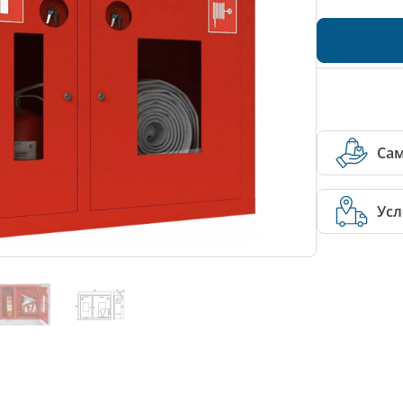
Са
Усл