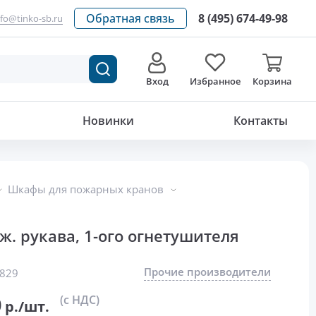
Обратная связь
8 (495) 674-49-98
nfo@tinko-sb.ru
Вход
Избранное
Корзина
3 096.80
р./шт.
Новинки
Контакты
Шкафы для пожарных кранов
ж. рукава, 1-ого огнетушителя
Прочие производители
829
0
(с НДС)
р./шт.