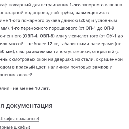
каф пожарный
для встраивания
1-ого
запорного клапана
опожарной водопроводной трубы,
размещения
:
в
зине
1-ого
пожарного
рукава
длиною (
20м
) и условным
5мм
),
1-го
переносного
порошкового (от
ОП-1
до
ОП-9
о-пенного (
ОВП-4, ОВП-8
) или углекислотного (от
ОУ-1
до
еля
массой -
не более
12 кг
, габаритными размерами (
не
50 мм
),
с
встраиваемым
типом установки,
открытый
(с
нных смотровых окон на дверцах), из
стали
, окрашенной
тодом в
красный
цвет,
наличием почтовых
замков
и
анения ключей.
елия -
не менее 10 лет.
ая документация
(Шкафы пожарные)
жарные шкафы)