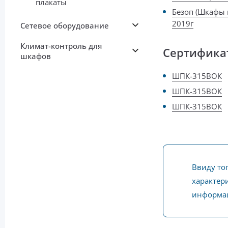
плакаты
Безоп (Шкафы 
2019г
Сетевое оборудование
Климат-контроль для
Сертифика
шкафов
ШПК-315ВОК
ШПК-315ВОК
ШПК-315ВОК
Ввиду то
характери
информац