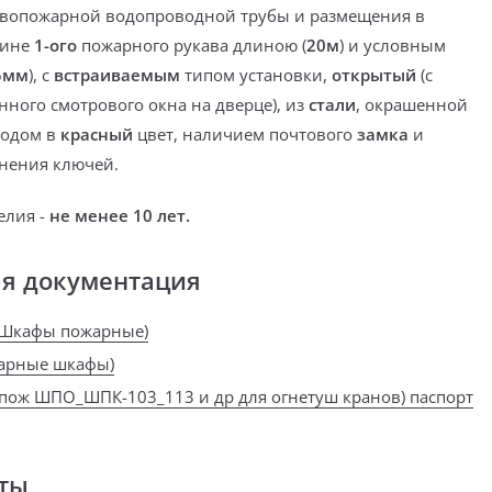
вопожарной водопроводной трубы
и
размещения
в
зине
1-ого
пожарного
рукава
длиною (
20м
) и условным
5мм
), с
встраиваемым
типом установки,
открытый
(с
нного смотрового окна на дверце), из
стали
, окрашенной
тодом в
красный
цвет,
наличием почтового
замка
и
нения ключей.
елия -
не менее 10 лет.
ая документация
(Шкафы пожарные)
жарные шкафы)
пож ШПО_ШПК-103_113 и др для огнетуш кранов) паспорт
ты