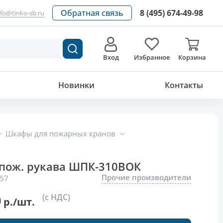
Обратная связь
8 (495) 674-49-98
nfo@tinko-sb.ru
Вход
Избранное
Корзина
2 055.20
р./шт.
Новинки
Контакты
Шкафы для пожарных кранов
о пож. рукава ШПК-310ВОК
Прочие производители
57
0
(с НДС)
р./шт.