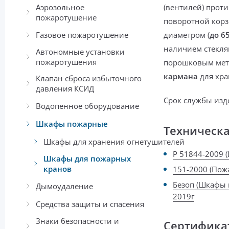
Аэрозольное
(вентилей)
проти
пожаротушение
поворотной кор
Газовое пожаротушение
диаметром (
до 6
наличием стекля
Автономные установки
пожаротушения
порошковым ме
кармана
для хра
Клапан сброса избыточного
давления КСИД
Срок службы изд
Водопенное оборудование
Шкафы пожарные
Техническ
Шкафы для хранения огнетушителей
Р 51844-2009 
Шкафы для пожарных
кранов
151-2000 (По
Безоп (Шкафы 
Дымоудаление
2019г
Средства защиты и спасения
Знаки безопасности и
Сертифика