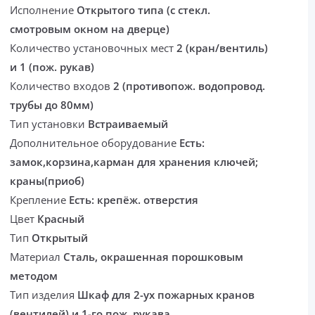
Исполнение
Открытого типа (с стекл.
смотровым окном на дверце)
Количество установочных мест
2 (кран/вентиль)
и 1 (пож. рукав)
Количество входов
2 (противопож. водопровод.
трубы до 80мм)
Тип установки
Встраиваемый
Дополнительное оборудование
Есть:
замок,корзина,карман для хранения ключей;
краны(приоб)
Крепление
Есть: крепёж. отверстия
Цвет
Красный
Тип
Открытый
Материал
Сталь, окрашенная порошковым
методом
Тип изделия
Шкаф для 2-ух пожарных кранов
(вентилей) и 1-го пож. рукава