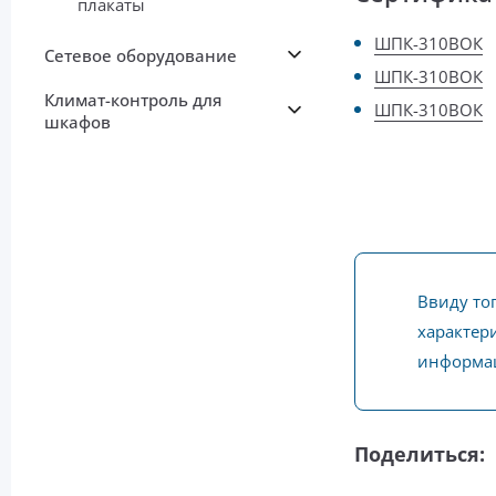
плакаты
ШПК-310ВОК
Сетевое оборудование
ШПК-310ВОК
Климат-контроль для
ШПК-310ВОК
шкафов
Ввиду то
характери
информац
Поделиться: