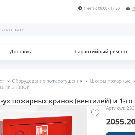
i
Пн-пт с 09:00 - 17:30
Шкаф для 2-ух пожарных кранов (вентилей) и 1-го пож. рукава
Доставка
Гарантийный ремонт
ог
Оборудование пожаротушения
Шкафы пожарные
 ШПК-310ВОК
-ух пожарных кранов (вентилей) и 1-г
Артикул:
233
2055.2