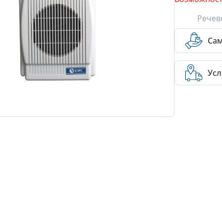
Речев
Са
Усл