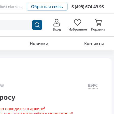
Обратная связь
8 (495) 674-49-98
nfo@tinko-sb.ru
Вход
Избранное
Корзина
Новинки
Контакты
ВЭРС
88
росу
р находится в архиве!
 поставки уточняйте у менеджера!!