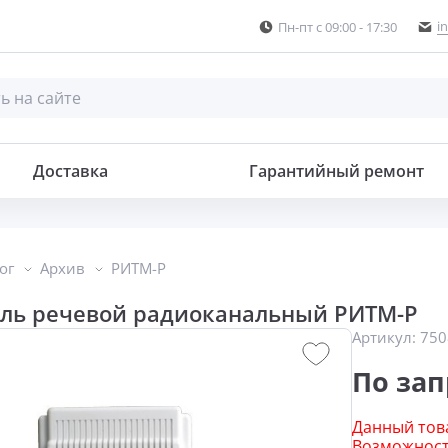
i
Пн-пт с 09:00 - 17:30
альный
Доставка
Гарантийный ремонт
ог
Архив
РИТМ-Р
ль речевой радиоканальный РИТМ-Р
Артикул:
750
По зап
Данный това
Возможность