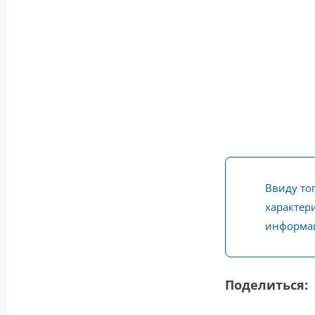
Ввиду то
характери
информац
Поделиться: