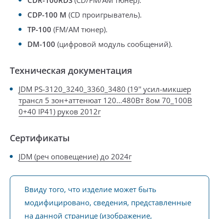
CDR-100RDS
(CD/FM/AM тюнер).
CDP-100 М
(CD проигрыватель).
TP-100
(FM/AM тюнер).
DM-100
(цифровой модуль сообщений).
Техническая документация
JDM PS-3120_3240_3360_3480 (19'' усил-микшер
трансл 5 зон+аттенюат 120...480Вт 8ом 70_100В
0+40 IP41) руков 2012г
Сертификаты
JDM (реч оповещение) до 2024г
Ввиду того, что изделие может быть
модифицировано, сведения, представленные
на данной странице (изображение,