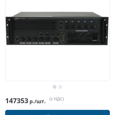
147353
(с НДС)
р./шт.