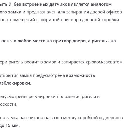
ытый, без встроенных датчиков
является
аналогом
ого замка
и предназначен
для запирания дверей офисов
вных помещений с шириной притвора дверной коробки
вается
в любое место на притвор двери, а ригель - на
ери ригель входит в замок и запирается крюком-захватом.
открытия замка предусмотрена
возможность
азблокировки.
едусмотрены регулировки положения ригеля в
оскости.
та замка рассчитана на
зазор между коробкой и дверью
в
до 15 мм.