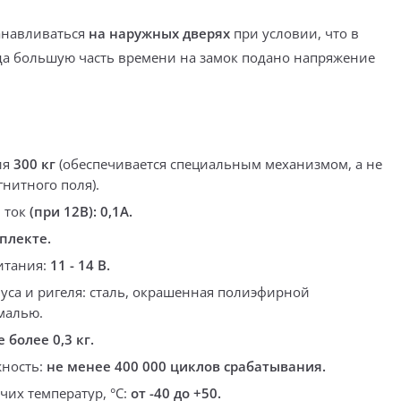
анавливаться
на наружных дверях
при условии, что в
да большую часть времени на замок подано напряжение
ия
300 кг
(
обеспечивается специальным механизмом, а не
нитного поля)
.
 ток
(при 12В): 0,1А.
мплекте.
итания:
11 - 14 В.
уса и ригеля:
сталь, окрашенная полиэфирной
малью.
е более 0,3 кг.
жность:
не менее 400 000 циклов срабатывания.
чих температур, °С:
от -40 до +50.