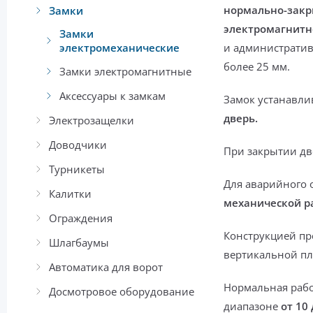
нормально-закр
Замки
электромагнитн
Замки
электромеханические
и администрати
более 25 мм.
Замки электромагнитные
Аксессуары к замкам
Замок устанавли
дверь.
Электрозащелки
Доводчики
При закрытии дв
Турникеты
Для аварийного 
Калитки
механической р
Ограждения
Конструкцией пр
Шлагбаумы
вертикальной пл
Автоматика для ворот
Нормальная рабо
Досмотровое оборудование
диапазоне
от 10 