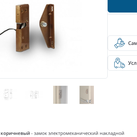
Са
Усл
0 коричневый
-
замок электромеханический накладной