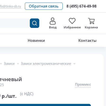
Обратная связь
8 (495) 674-49-98
nfo@tinko-sb.ru
Вход
Избранное
Корзина
4 329.60
р./шт.
Новинки
Контакты
Замки
Замки электромеханические
ричневый
Промикс
25
0
(с НДС)
р./шт.