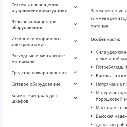
Системы оповещения
и управление эвакуацией
Замок может уст
зимнее время го
Взрывозащищенное
питания.
оборудование
Источники вторичного
Особенности:
электропитания
Сила удержан
Расходные и монтажные
величиной маг
материалы
Потребляемый
Средства пожаротушения
Ригель - в ко
Сетевое оборудование
Напряжение п
Материал корп
Климат-контроль для
порошковой э
шкафов
Масса замка:
н
Высокая наде
Диапазон рабо