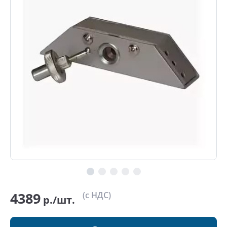
4389
(с НДС)
р./шт.