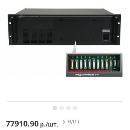
77910.90
(с НДС)
р./шт.