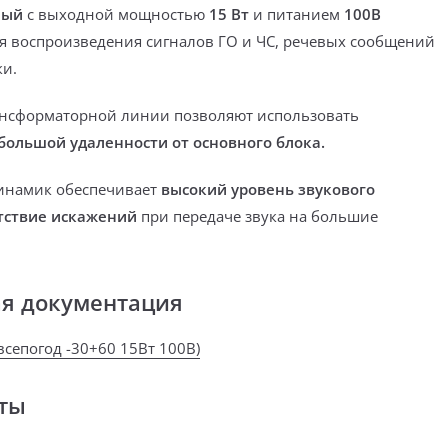
ный
с выходной мощностью
15 Вт
и питанием
100В
я воспроизведения сигналов ГО и ЧС, речевых сообщений
и.
ансформаторной линии позволяют использовать
большой удаленности от основного блока.
инамик обеспечивает
высокий уровень звукового
утствие искажений
при передаче звука на большие
ая документация
всепогод -30+60 15Вт 100В)
ты