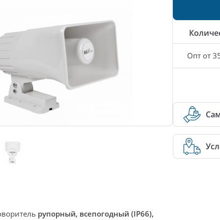
Количе
Опт от 3
Са
Усл
оворитель
рупорный, всепогодный (IP66),