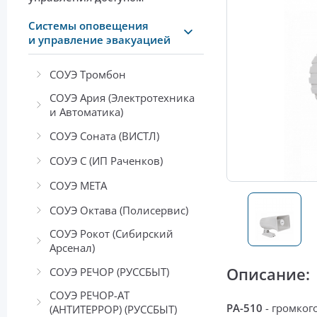
Системы оповещения
и управление эвакуацией
СОУЭ Тромбон
СОУЭ Ария (Электротехника
и Автоматика)
СОУЭ Соната (ВИСТЛ)
СОУЭ С (ИП Раченков)
СОУЭ МЕТА
СОУЭ Октава (Полисервис)
СОУЭ Рокот (Сибирский
Арсенал)
Описание:
СОУЭ РЕЧОР (РУССБЫТ)
СОУЭ РЕЧОР-АТ
PA-510
- громког
(АНТИТЕРРОР) (РУССБЫТ)