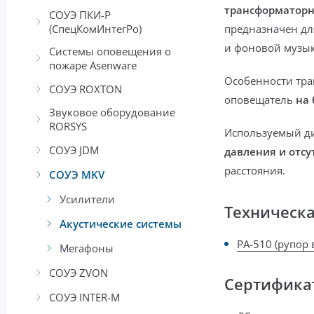
трансформатор
СОУЭ ПКИ-Р
(СпецКомИнтегРо)
предназначен дл
и фоновой музык
Системы оповещения о
пожаре Asenware
Особенности тр
СОУЭ ROXTON
оповещатель
на 
Звуковое оборудование
RORSYS
Используемый д
СОУЭ JDM
давления и отс
расстояния.
СОУЭ MKV
Усилители
Техническ
Акустические системы
PA-510 (рупор 
Мегафоны
СОУЭ ZVON
Сертифика
СОУЭ INTER-М