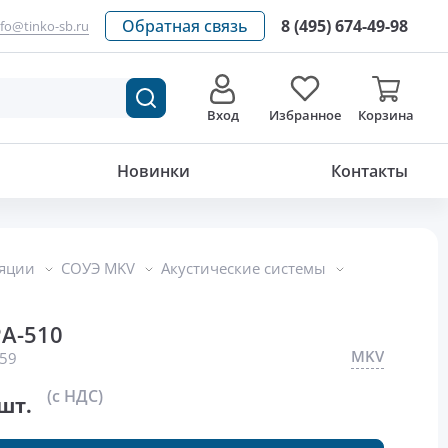
Обратная связь
8 (495) 674-49-98
nfo@tinko-sb.ru
Вход
Избранное
Корзина
1 470
р./шт.
Новинки
Контакты
ляции
СОУЭ MKV
Акустические системы
A-510
MKV
59
(с НДС)
шт.