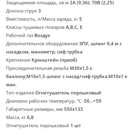
Защищаемая площадь, кв.м
2А (9,36); 70В (2,25)
Длинна струи
3
Вместимость, л/Масса заряда, кг
5
Классы тушимых пожаров
A,B,C, Е
Рабочий газ
Воздух
Дополнительное оборудование
ЗПУ, шланг 0,4 м с
насадком, манометр, сиф.трубка
Крепление
Кронштейн (приоб)
Присоединительная резьба
М30х1,5 к
баллону;М16х1,5 шланг с насад+сиф.трубка;М10х1 к
ман.
Тип изделия
Огнетушитель порошковый
Диапазон рабочих температур, °С
-50...+50
Габаритные размеры, мм
550х133
Масса, кг
6,8
Огнетушитель порошковый
1 шт