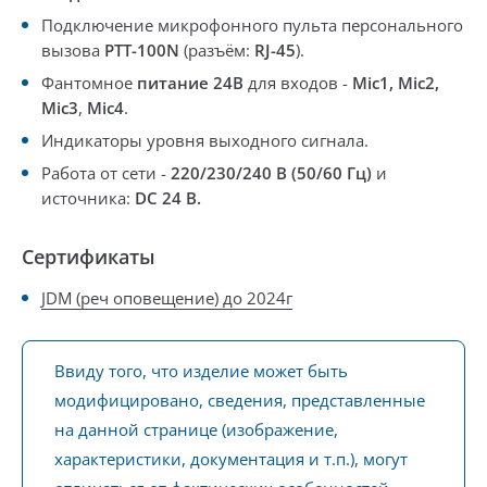
Подключение
микрофонного пульта
персонального
вызова
PTT-100N
(разъём:
RJ-45
).
Фантомное
питание 24В
для входов -
Mic1,
Mic2
,
Mic3
,
Mic4
.
Индикаторы уровня выходного сигнала.
Работа от сети -
220/230/240 В (50/60 Гц)
и
источника:
DC
24 В.
Сертификаты
JDM (реч оповещение) до 2024г
Ввиду того, что изделие может быть
модифицировано, сведения, представленные
на данной странице (изображение,
характеристики, документация и т.п.), могут