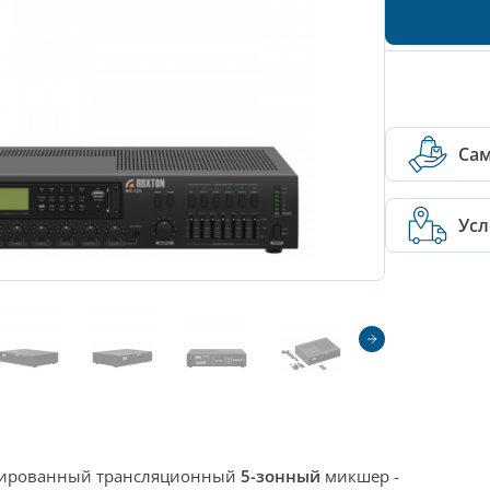
Са
Усл
нированный трансляционный
5-зонный
микшер -