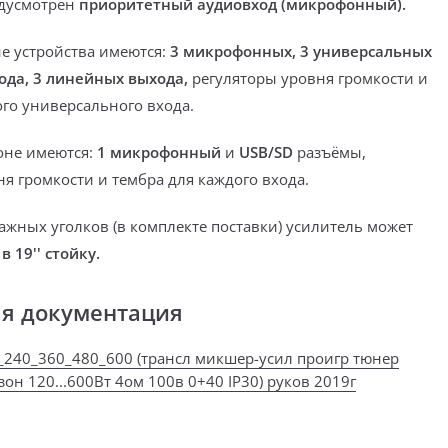
едусмотрен
приоритетный аудиовход (микрофонный).
не устройства имеются:
3 микрофонных, 3 универсальных
ода, 3 линейных выхода,
регуляторы уровня громкости и
ого
универсального входа.
оне имеются:
1 микрофонны
й
и
USB/
SD
разъёмы,
я громкости и тембра для каждого входа.
ажных уголков
(в комплекте поставки)
усилитель может
н
в 19'' стойку.
ая документация
_240_360_480_600 (трансл микшер-усил проигр тюнер
зон 120...600Вт 4ом 100в 0+40 IP30) руков 2019г