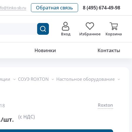
Обратная связь
8 (495) 674-49-98
nfo@tinko-sb.ru
Вход
Избранное
Корзина
39 000
р./шт.
Новинки
Контакты
ляции
СОУЭ ROXTON
Настольное оборудование
Roxton
18
(с НДС)
./шт.