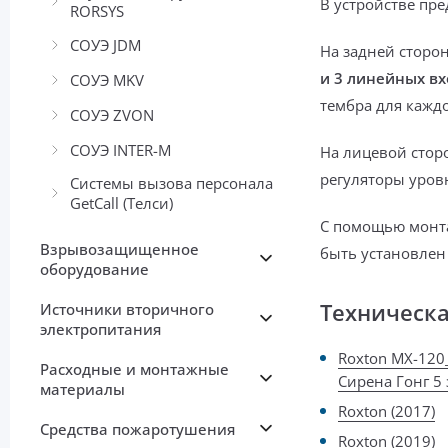
В устройстве пр
RORSYS
СОУЭ JDM
На задней сторо
и 3 линейных вх
СОУЭ MKV
тембра для кажд
СОУЭ ZVON
СОУЭ INTER-М
На лицевой стор
регуляторы уровн
Системы вызова персонала
GetCall (Телси)
С помощью монт
Взрывозащищенное
быть установле
оборудование
Техническ
Источники вторичного
электропитания
Roxton MX-120
Расходные и монтажные
Сирена Гонг 5 
материалы
Roxton (2017)
Средства пожаротушения
Roxton (2019)