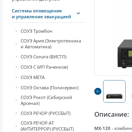
Системы оповещения
и управление эвакуацией
СОУЭ Тромбон
СОУЭ Ария (Электротехника
и Автоматика)
СОУЭ Соната (ВИСТЛ)
СОУЭ С (ИП Раченков)
СОУЭ МЕТА
СОУЭ Октава (Полисервис)
СОУЭ Рокот (Сибирский
Арсенал)
Описание:
СОУЭ РЕЧОР (РУССБЫТ)
СОУЭ РЕЧОР-АТ
MX-120
- комби
(АНТИТЕРРОР) (РУССБЫТ)