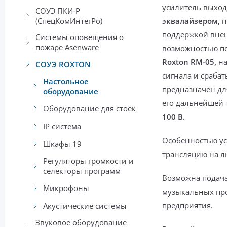
усилитель выхо
СОУЭ ПКИ-Р
(СпецКомИнтегРо)
эквалайзером,
п
поддержкой вн
Системы оповещения о
пожаре Asenware
возможностью п
Roxton RM-05,
н
СОУЭ ROXTON
сигнала и сраба
Настольное
предназначен дл
оборудование
его дальнейшей 
Оборудование для стоек
100 В.
IP система
Особенностью ус
Шкафы 19
трансляцию на 
Регуляторы громкости и
селекторы программ
Возможна подач
Микрофоны
музыкальных пр
предприятия.
Акустические системы
Звуковое оборудование