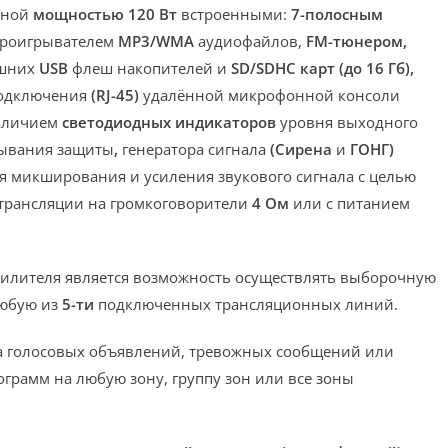
дной
мощностью 120 Вт
встроенными:
7-полосным
роигрывателем
MP3/WMA
аудиофайлов,
FM-тюнером,
ешних
USB
флеш накопителей и
SD/SDHC
карт
(до 16 Гб),
одключения
(RJ-45)
удалённой микрофонной консоли
аличием
светодиодных индикаторов
уровня выходного
тывания защиты
,
генератора сигнала
(Сирена
и
ГОНГ)
я микширования и усиления звукового сигнала с целью
трансляции на громкоговорители
4 Ом
или с питанием
илителя является возможность
осуществлять выборочную
любую из
5-ти
подключенных трансляционных линий.
а голосовых объявлений, тревожных сообщений или
ограмм
на любую зону, группу зон или все зоны