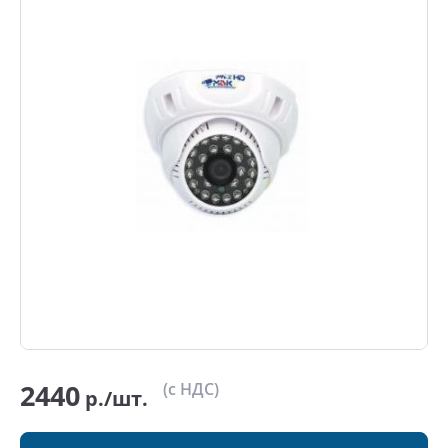
2440
(с НДС)
р./шт.