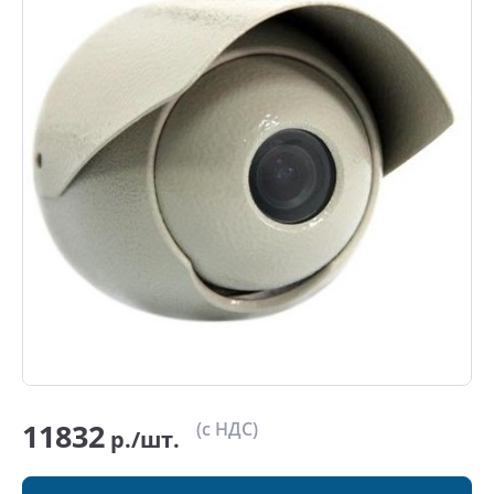
11832
(с НДС)
р./шт.