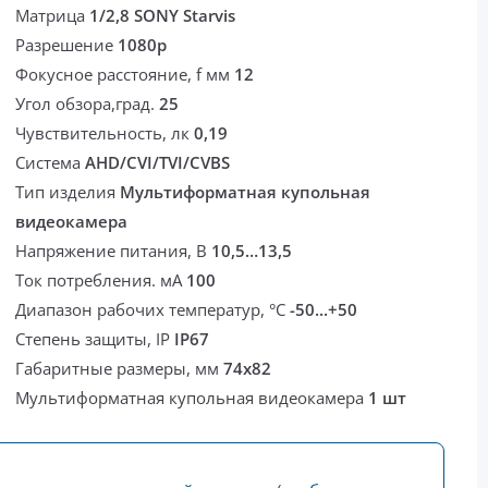
Матрица
1/2,8 SONY Starvis
Разрешение
1080p
Фокусное расстояние, f мм
12
Угол обзора,град.
25
Чувствительность, лк
0,19
Система
AHD/CVI/TVI/CVBS
Тип изделия
Мультиформатная купольная
видеокамера
Напряжение питания, В
10,5…13,5
Ток потребления. мА
100
Диапазон рабочих температур, °С
-50...+50
Степень защиты, IP
IP67
Габаритные размеры, мм
74x82
Мультиформатная купольная видеокамера
1 шт