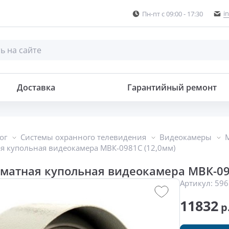
i
Пн-пт с 09:00 - 17:30
деокамера
Доставка
Гарантийный ремонт
ог
Системы охранного телевидения
Видеокамеры
 купольная видеокамера МВК-0981С (12,0мм)
матная купольная видеокамера МВК-09
Артикул:
596
11832
р