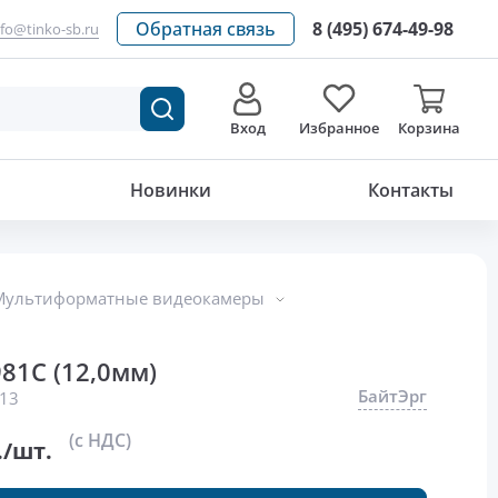
Обратная связь
8 (495) 674-49-98
nfo@tinko-sb.ru
Вход
Избранное
Корзина
11 832
р./шт.
Новинки
Контакты
Мультиформатные видеокамеры
81С (12,0мм)
БайтЭрг
13
(с НДС)
./шт.