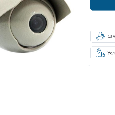
Са
Усл