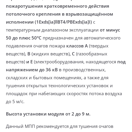
пожаротушения кратковременного действия
потолочного крепления
в взрывозащищённом
исполнении (1Exds[ia]llBT4/РВExds[ia]I)
с
температурным диапазоном эксплуатации
от минус
50 до плюс 50°С
предназначен для автоматического
подавления очагов пожара
классов А
(твердых
веществ),
В
(жидких веществ)
, С
(газообразных
веществ)
и Е
(электрооборудования, находящегося
под
напряжением до 36 кВ
в производственных,
складских и бытовых помещениях, а также для
тушения открытых технологических установок и
площадок при набегающих скоростях потока воздуха
до 5 м/с.
Высота установки модуля от 2 до 9 м.
Данный МПП рекомендуется для тушения очагов