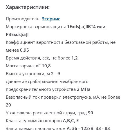
Характеристики:
Производитель:
Этернис
Маркировка взрывозащиты
1Exds[ia]llBT4 или
РВExds[ia]I
Коэффициент вероятности безотказной работы, не
менее
0,95
Время действия, сек, не более
1,2
Масса заряда, кГ
10,8
Высота установки, м
2 - 9
Давление срабатывания мембранного
предохранительного устройства
2 МПа
Безопасный ток проверки электропуска, мА, не более
20
Угол факела распыленной струи, град
90
Классы тушимых пожаров
A,B,C, Е
Защищаемая площадь, кв.м
А: 36 - 122/В: 33 - 83