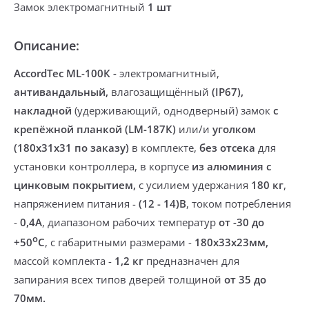
Замок электромагнитный
1 шт
Описание:
AccordTec ML-100К -
электромагнитный,
антивандальный,
влагозащищённый
(IP67),
накладной
(удерживающий, однодверный) замок
с
крепёжной планкой
(
LM-187К)
или/и
уголком
(180х31х31
по заказу)
в комплекте
,
без отсека
для
установки контроллера, в корпусе
из алюминия с
цинковым покрытием,
с усилием удержания
180 кг
,
напряжением питания -
(12 - 14)В
, током потребления
-
0,4А
, диапазоном рабочих температур
от -30 до
о
+50
С
, с габаритными размерами -
180х33х23мм,
массой комплекта -
1,2 кг
предназначен для
запирания всех типов дверей толщиной
от 35 до
70
мм.