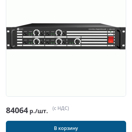
84064
(с НДС)
р./шт.
В корзину