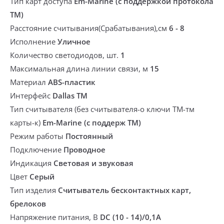
Тип карт доступа
Em-Marine (с поддержкой протокола
ТМ)
Расстояние считывания(Срабатывания),см
6 - 8
Исполнение
Уличное
Количество светодиодов, шт.
1
Максимальная длина линии связи, м
15
Материал
ABS-пластик
Интерфейс
Dallas TM
Тип считывателя (без считывателя-о ключи ТМ-тм
карты-к)
Em-Marine (с поддерж ТМ)
Режим работы
Постоянный
Подключение
Проводное
Индикация
Световая и звуковая
Цвет
Серый
Тип изделия
Считыватель бесконтактных карт,
брелоков
Напряжение питания, В
DC (10 - 14)/0,1A