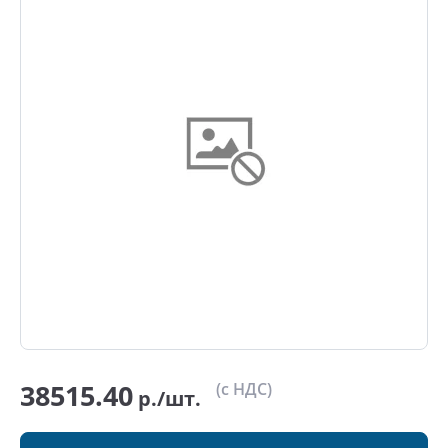
38515.40
(с НДС)
р./шт.