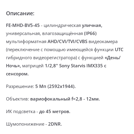
Описание:
FE-MHD-BV5-45
-
цилиндрическая
уличная,
универсальная, влагозащищённая
(IP66)
мультиформатная
AHD/CVI/TVI/CVBS
видеокамера
(переключение
с помощью имеющейся функции
UTC
гибридного видеорегистратора)
с функцией
«День/
Ночь»,
матрицей
1/2,8" Sony Starvis IMX335 с
сенсором.
Разрешение:
5 Мп (2592х1944)
.
Объектив:
вариофокальный f=2,8 - 12мм.
ИК подсветка -
до 45 метров.
Шумопонижение -
2DNR.