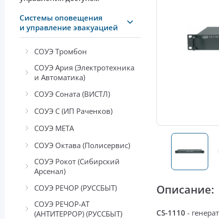
Системы оповещения
и управление эвакуацией
СОУЭ Тромбон
СОУЭ Ария (Электротехника
и Автоматика)
СОУЭ Соната (ВИСТЛ)
СОУЭ С (ИП Раченков)
СОУЭ МЕТА
СОУЭ Октава (Полисервис)
СОУЭ Рокот (Сибирский
Арсенал)
Описание:
СОУЭ РЕЧОР (РУССБЫТ)
СОУЭ РЕЧОР-АТ
CS-1110
-
генера
(АНТИТЕРРОР) (РУССБЫТ)