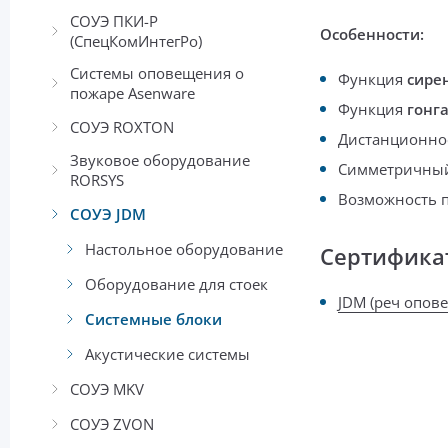
СОУЭ ПКИ-Р
Особенности:
(СпецКомИнтегРо)
Системы оповещения о
Функция
сире
пожаре Asenware
Функция
гонг
СОУЭ ROXTON
Дистанционное
Звуковое оборудование
Симметричный
RORSYS
Возможность п
СОУЭ JDM
Настольное оборудование
Сертифика
Оборудование для стоек
JDM (реч опов
Системные блоки
Акустические системы
СОУЭ MKV
СОУЭ ZVON