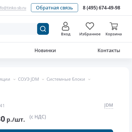
Обратная связь
8 (495) 674-49-98
nfo@tinko-sb.ru
Вход
Избранное
Корзина
30 910.30
р./шт.
Новинки
Контакты
ляции
СОУЭ JDM
Системные блоки
JDM
41
30
(с НДС)
р./шт.