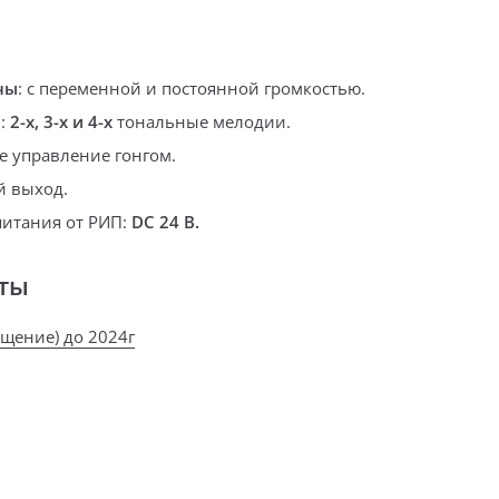
ны
:
с переменной и постоянной громкостью.
а
:
2-х, 3-х и 4-х
тональные мелодии.
 управление гонгом.
 выход.
итания от РИП:
DC 24 В.
ты
ещение) до 2024г