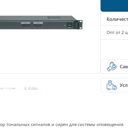
Количес
Опт от 2 ш
Са
Усл
тор тональных сигналов и сирен
для системы оповещения.