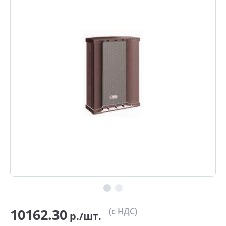
10162.30
(с НДС)
р./шт.